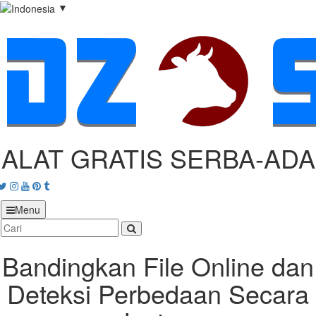
▼
ALAT GRATIS SERBA‑ADA
acebook
Twitter
Instagram
Youtube
Pinterest
tumblr
Menu
Bandingkan File Online dan
Deteksi Perbedaan Secara