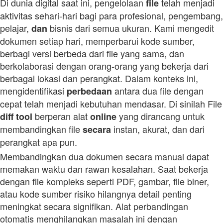
Di dunia digital saat ini, pengelolaan
telah menjadi
file
aktivitas sehari-hari bagi para profesional, pengembang,
pelajar,
bisnis dari semua ukuran. Kami mengedit
dan
dokumen setiap hari, memperbarui kode sumber,
berbagi versi berbeda dari file yang sama, dan
berkolaborasi dengan orang-orang yang bekerja dari
berbagai lokasi dan perangkat. Dalam konteks ini,
mengidentifikasi
antara dua file dengan
perbedaan
cepat telah menjadi kebutuhan mendasar. Di sinilah File
berperan alat
yang dirancang untuk
diff
tool
online
membandingkan file
instan, akurat, dan dari
secara
perangkat apa pun.
Membandingkan dua dokumen secara manual dapat
memakan waktu dan rawan kesalahan. Saat bekerja
dengan file kompleks seperti PDF, gambar, file biner,
atau kode sumber risiko hilangnya detail penting
meningkat secara signifikan. Alat perbandingan
otomatis menghilangkan masalah ini dengan