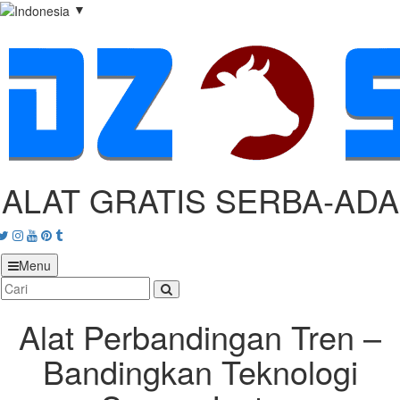
▼
ALAT GRATIS SERBA‑ADA
acebook
Twitter
Instagram
Youtube
Pinterest
tumblr
Menu
Alat Perbandingan Tren –
Bandingkan Teknologi