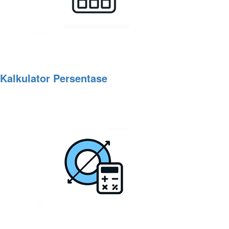
Kalkulator Persentase