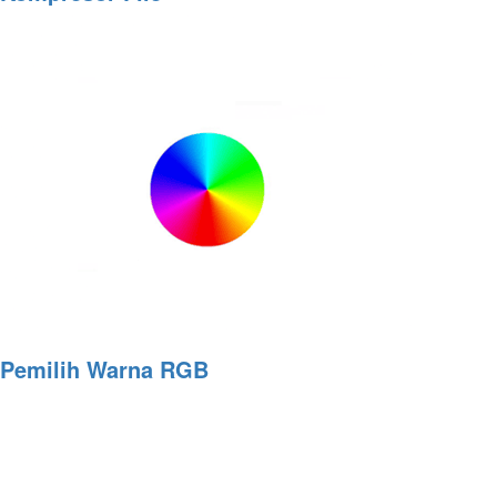
Pemilih Warna RGB