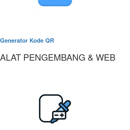
Generator Kode QR
ALAT PENGEMBANG & WEB