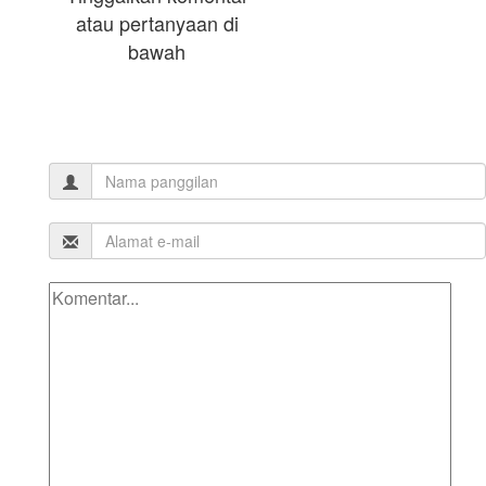
atau pertanyaan di
bawah