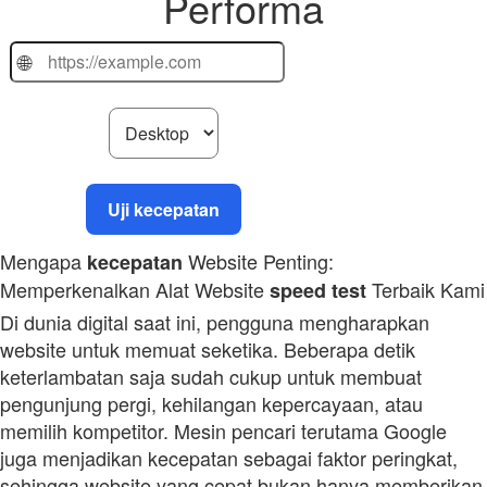
Performa
🌐
Uji kecepatan
Mengapa
Website Penting:
kecepatan
Memperkenalkan Alat Website
Terbaik Kami
speed
test
Di dunia digital saat ini, pengguna mengharapkan
website untuk memuat seketika. Beberapa detik
keterlambatan saja sudah cukup untuk membuat
pengunjung pergi, kehilangan kepercayaan, atau
memilih kompetitor. Mesin pencari terutama Google
juga menjadikan kecepatan sebagai faktor peringkat,
sehingga website yang cepat bukan hanya memberikan