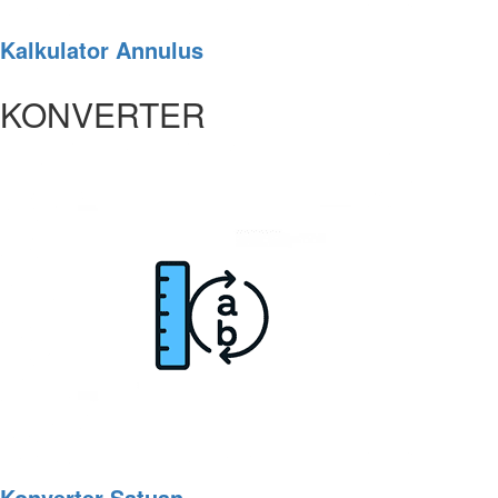
Kalkulator Annulus
KONVERTER
Konverter Satuan