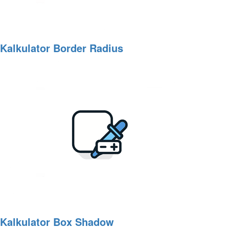
Kalkulator Border Radius
Kalkulator Box Shadow