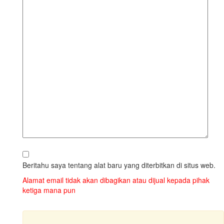
Beritahu saya tentang alat baru yang diterbitkan di situs web.
Alamat email tidak akan dibagikan atau dijual kepada pihak
ketiga mana pun