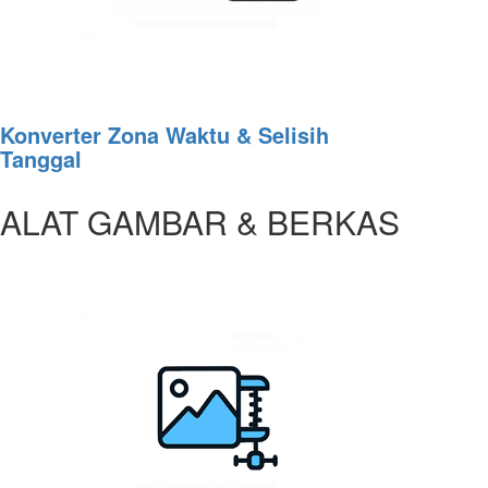
Konverter Zona Waktu & Selisih
Tanggal
ALAT GAMBAR & BERKAS