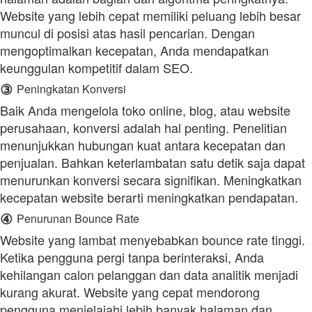
Website yang lebih cepat memiliki peluang lebih besar
muncul di posisi atas hasil pencarian. Dengan
mengoptimalkan kecepatan, Anda mendapatkan
keunggulan kompetitif dalam SEO.
③
Peningkatan Konversi
Baik Anda mengelola toko online, blog, atau website
perusahaan, konversi adalah hal penting. Penelitian
menunjukkan hubungan kuat antara kecepatan dan
penjualan. Bahkan keterlambatan satu detik saja dapat
menurunkan konversi secara signifikan. Meningkatkan
kecepatan website berarti meningkatkan pendapatan.
④
Penurunan Bounce Rate
Website yang lambat menyebabkan bounce rate tinggi.
Ketika pengguna pergi tanpa berinteraksi, Anda
kehilangan calon pelanggan dan data analitik menjadi
kurang akurat. Website yang cepat mendorong
pengguna menjelajahi lebih banyak halaman dan