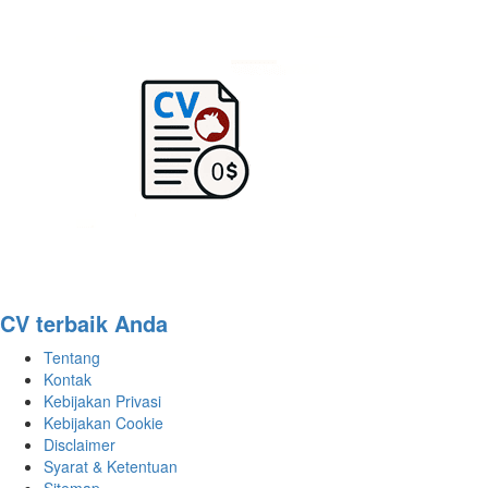
CV terbaik Anda
Tentang
Kontak
Kebijakan Privasi
Kebijakan Cookie
Disclaimer
Syarat & Ketentuan
Sitemap