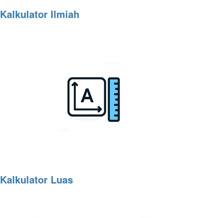
Kalkulator Ilmiah
Kalkulator Luas