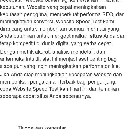
kebutuhan. Website yang cepat meningkatkan
kepuasan pengguna, memperkuat performa SEO, dan
meningkatkan konversi. Website Speed Test kami
dirancang untuk memberikan semua informasi yang
Anda butuhkan untuk mengoptimalkan
Anda dan
situs
tetap kompetitif di dunia digital yang serba cepat.
Dengan metrik akurat, analisis mendetail, dan
antarmuka intuitif, alat ini menjadi aset penting bagi
siapa pun yang ingin meningkatkan performa online.
Jika Anda siap meningkatkan kecepatan website dan
memberikan pengalaman terbaik bagi pengunjung,
coba Website Speed Test kami hari ini dan temukan
seberapa cepat situs Anda sebenarnya.
Tinggalkan komentar