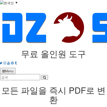
▼
무료 올인원 도구
acebook
Twitter
Instagram
Youtube
Pinterest
tumblr
Menu
모든 파일을 즉시 PDF로 변
환