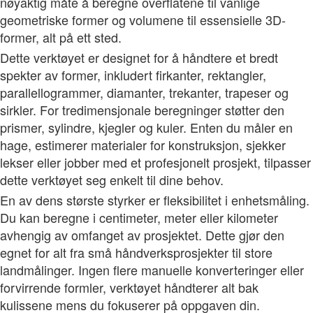
nøyaktig måte å beregne overflatene til vanlige
geometriske former og volumene til essensielle 3D-
former, alt på ett sted.
Dette verktøyet er designet for å håndtere et bredt
spekter av former, inkludert firkanter, rektangler,
parallellogrammer, diamanter, trekanter, trapeser og
sirkler. For tredimensjonale beregninger støtter den
prismer, sylindre, kjegler og kuler. Enten du måler en
hage, estimerer materialer for konstruksjon, sjekker
lekser eller jobber med et profesjonelt prosjekt, tilpasser
dette verktøyet seg enkelt til dine behov.
En av dens største styrker er fleksibilitet i enhetsmåling.
Du kan beregne i centimeter, meter eller kilometer
avhengig av omfanget av prosjektet. Dette gjør den
egnet for alt fra små håndverksprosjekter til store
landmålinger. Ingen flere manuelle konverteringer eller
forvirrende formler, verktøyet håndterer alt bak
kulissene mens du fokuserer på oppgaven din.