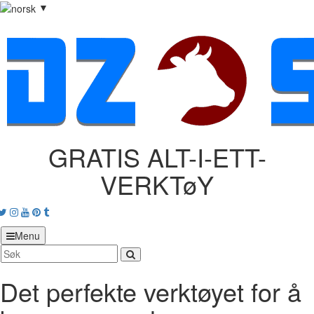
▼
GRATIS ALT-I-ETT-
VERKTøY
acebook
Twitter
Instagram
Youtube
Pinterest
tumblr
Menu
Det perfekte verktøyet for å