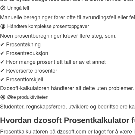
②
Unngå feil
Manuelle beregninger fører ofte til avrundingsfeil eller fe
③
Håndtere komplekse prosentoppgaver
Noen prosentberegninger krever flere steg, som:
✔ Prosentøkning
✔ Prosentreduksjon
✔ Hvor mange prosent ett tall er av et annet
✔ Reverserte prosenter
✔ Prosentforskjell
Dzosoft-kalkulatoren håndterer alt dette uten problemer.
④
Øke produktiviteten
Studenter, regnskapsførere, utviklere og bedriftseiere k
Hvordan dzosoft Prosentkalkulator 
Prosentkalkulatoren på dzosoft.com er laget for å være in