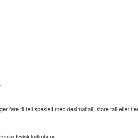
.
føre til feil spesielt med desimaltall, store tall eller fl
 bruke fysisk kalkulator.