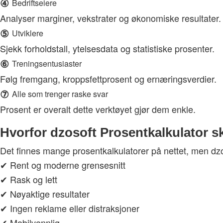
④
Bedriftseiere
Analyser marginer, vekstrater og økonomiske resultater.
⑤
Utviklere
Sjekk forholdstall, ytelsesdata og statistiske prosenter.
⑥
Treningsentusiaster
Følg fremgang, kroppsfettprosent og ernæringsverdier.
⑦
Alle som trenger raske svar
Prosent er overalt dette verktøyet gjør dem enkle.
Hvorfor dzosoft Prosentkalkulator ski
Det finnes mange prosentkalkulatorer på nettet, men dzoso
✔ Rent og moderne grensesnitt
✔ Rask og lett
✔ Nøyaktige resultater
✔ Ingen reklame eller distraksjoner
✔ Mobilvennlig