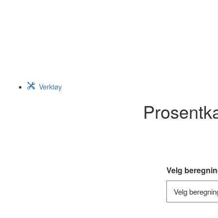
Verktøy
Prosentka
Velg beregni