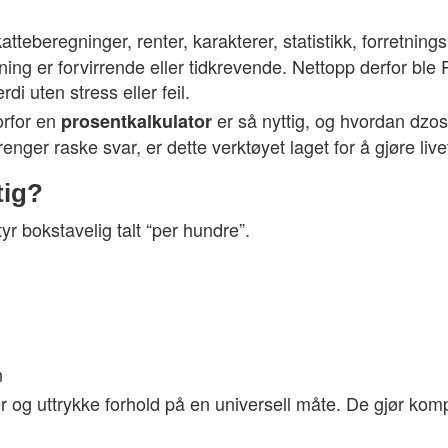
atteberegninger, renter, karakterer, statistikk, forretnin
ing er forvirrende eller tidkrevende. Nettopp derfor ble P
i uten stress eller feil.
orfor en
er så nyttig, og hvordan dzos
prosentkalkulator
trenger raske svar, er dette verktøyet laget for å gjøre live
tig?
r bokstavelig talt “per hundre”.
n
og uttrykke forhold på en universell måte. De gjør kompli