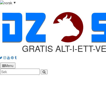
▼
GRATIS ALT-I-ETT-V
acebook
Twitter
Instagram
Youtube
Pinterest
tumblr
Menu