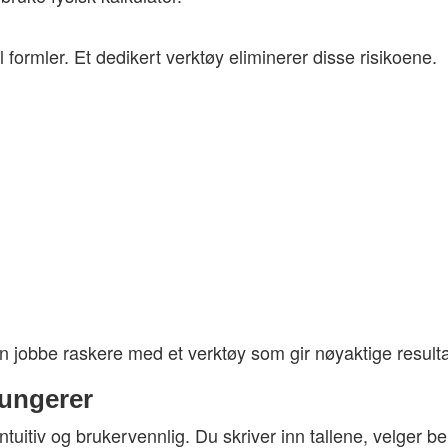
il formler. Et dedikert verktøy eliminerer disse risikoene.
an jobbe raskere med et verktøy som gir nøyaktige result
fungerer
tuitiv og brukervennlig. Du skriver inn tallene, velger b