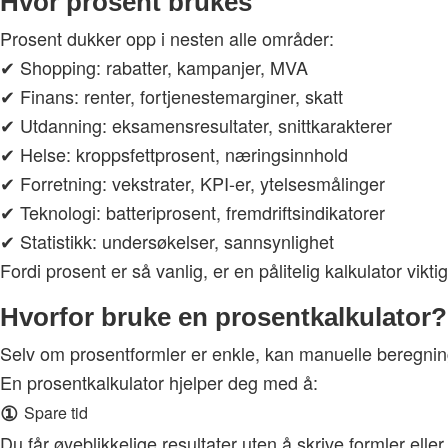
Hvor prosent brukes
Prosent dukker opp i nesten alle områder:
✔ Shopping: rabatter, kampanjer, MVA
✔ Finans: renter, fortjenestemarginer, skatt
✔ Utdanning: eksamensresultater, snittkarakterer
✔ Helse: kroppsfettprosent, næringsinnhold
✔ Forretning: vekstrater, KPI-er, ytelsesmålinger
✔ Teknologi: batteriprosent, fremdriftsindikatorer
✔ Statistikk: undersøkelser, sannsynlighet
Fordi prosent er så vanlig, er en pålitelig kalkulator viktig
Hvorfor bruke en prosentkalkulator?
Selv om prosentformler er enkle, kan manuelle beregninger 
En prosentkalkulator hjelper deg med å:
①
Spare tid
Du får øyeblikkelige resultater uten å skrive formler eller