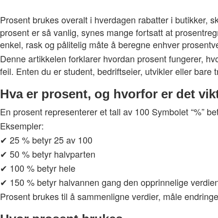
Prosent brukes overalt i hverdagen rabatter i butikker, sk
prosent er så vanlig, synes mange fortsatt at prosentregn
enkel, rask og pålitelig måte å beregne enhver prosentverd
Denne artikkelen forklarer hvordan prosent fungerer, hv
feil. Enten du er student, bedriftseier, utvikler eller bare 
Hva er prosent, og hvorfor er det vik
En prosent representerer et tall av 100 Symbolet “%” bety
Eksempler:
✔ 25 % betyr 25 av 100
✔ 50 % betyr halvparten
✔ 100 % betyr hele
✔ 150 % betyr halvannen gang den opprinnelige verdie
Prosent brukes til å sammenligne verdier, måle endringer 