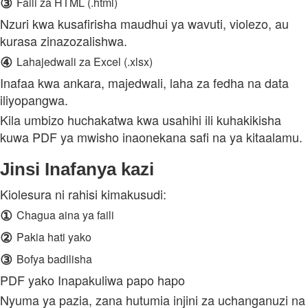
③
Faili za HTML (.html)
Nzuri kwa kusafirisha maudhui ya wavuti, violezo, au
kurasa zinazozalishwa.
④
Lahajedwali za Excel (.xlsx)
Inafaa kwa ankara, majedwali, laha za fedha na data
iliyopangwa.
Kila umbizo huchakatwa kwa usahihi ili kuhakikisha
kuwa PDF ya mwisho inaonekana safi na ya kitaalamu.
Jinsi Inafanya kazi
Kiolesura ni rahisi kimakusudi:
①
Chagua aina ya faili
②
Pakia hati yako
③
Bofya badilisha
PDF yako Inapakuliwa papo hapo
Nyuma ya pazia, zana hutumia injini za uchanganuzi na