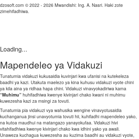
dzosoft.com © 2022 - 2026 Mwandishi: Ing. A. Nasri. Haki zote
zimehifadhiwa.
Loading...
Mapendeleo ya Vidakuzi
Tunatumia vidakuzi kukusaidia kuvinjari kwa ufanisi na kutekeleza
baadhi ya kazi. Utakuta maelezo ya kina kuhusu vidakuzi vyote chini
ya kila aina ya ridhaa hapa chini. Vidakuzi vinavyokadiriwa kama
“Muhimu”
huhifadhiwa kwenye kivinjari chako kwani ni muhimu
kuwezesha kazi za msingi za tovuti.
Tunatumia pia vidakuzi vya wahusika wengine vinavyotusaidia
kuchanganua jinsi unavyotumia tovuti hii, kuhifadhi mapendeleo yako,
na kutoa maudhui na matangazo yanayokufaa. Vidakuzi hivi
vitahifadhiwa kwenye kivinjari chako kwa idhini yako ya awali.
Unaweza kuchagua kuwezesha au kuzima baadhi au vidakuzi vyote,