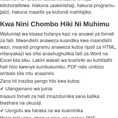
kilichoratibiwa. Hakuna usakinishaji, hakuna programu-
jalizi, hakuna maarifa ya kiufundi inahitajika.
Kwa Nini Chombo Hiki Ni Muhimu
Watumiaji wa kisasa hufanya kazi na anuwai ya fomati
za faili. Mwandishi anaweza kuandika kwa maandishi
wazi, msanidi programu anaweza kutoa ripoti za HTML,
mfanyakazi wa ofisi anashughulikia faili za Word na
Excel kila siku. Lakini wakati wa kushiriki au kuhifadhi
hati hizo kwenye kumbukumbu, PDF ndio umbizo
ambalo kila mtu anaamini.
Zana hii inaziba pengo hilo kwa kutoa:
✔ Utangamano wa jumla
Inaauni fomati za hati zinazotumika sana katika
biashara na ukuzaji.
✔ Uongofu wa haraka na wa kuaminika
Pakia faili yako, chagua aina, na upokee PDF