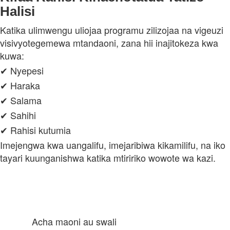
Halisi
Katika ulimwengu uliojaa programu zilizojaa na vigeuzi
visivyotegemewa mtandaoni, zana hii inajitokeza kwa
kuwa:
✔ Nyepesi
✔ Haraka
✔ Salama
✔ Sahihi
✔ Rahisi kutumia
Imejengwa kwa uangalifu, imejaribiwa kikamilifu, na iko
tayari kuunganishwa katika mtiririko wowote wa kazi.
Acha maoni au swali