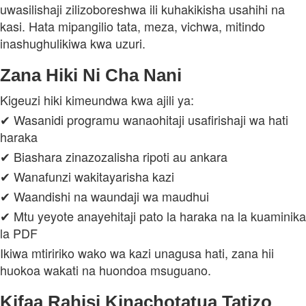
uwasilishaji zilizoboreshwa ili kuhakikisha usahihi na
kasi. Hata mipangilio tata, meza, vichwa, mitindo
inashughulikiwa kwa uzuri.
Zana Hiki Ni Cha Nani
Kigeuzi hiki kimeundwa kwa ajili ya:
✔ Wasanidi programu wanaohitaji usafirishaji wa hati
haraka
✔ Biashara zinazozalisha ripoti au ankara
✔ Wanafunzi wakitayarisha kazi
✔ Waandishi na waundaji wa maudhui
✔ Mtu yeyote anayehitaji pato la haraka na la kuaminika
la PDF
Ikiwa mtiririko wako wa kazi unagusa hati, zana hii
huokoa wakati na huondoa msuguano.
Kifaa Rahisi Kinachotatua Tatizo