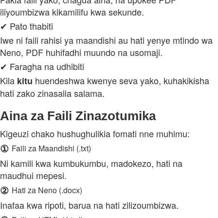
iliyoumbizwa kikamilifu kwa sekunde.
✔ Pato thabiti
Iwe ni faili rahisi ya maandishi au hati yenye mtindo wa
Neno, PDF huhifadhi muundo na usomaji.
✔ Faragha na udhibiti
Kila
huendeshwa kwenye seva yako, kuhakikisha
kitu
hati zako zinasalia salama.
Aina za Faili Zinazotumika
Kigeuzi chako hushughulikia fomati nne muhimu:
①
Faili za Maandishi (.txt)
Ni kamili kwa kumbukumbu, madokezo, hati na
maudhui mepesi.
②
Hati za Neno (.docx)
Inafaa kwa ripoti, barua na hati zilizoumbizwa.