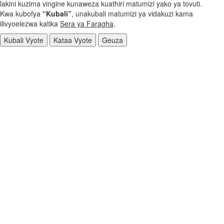
lakini kuzima vingine kunaweza kuathiri matumizi yako ya tovuti.
Kwa kubofya
“Kubali”
, unakubali matumizi ya vidakuzi kama
ilivyoelezwa katika
Sera ya Faragha
.
Kubali Vyote
Kataa Vyote
Geuza