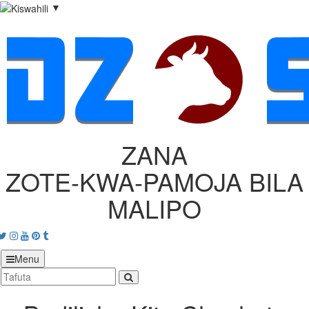
▼
ZANA
ZOTE‑KWA‑PAMOJA BILA
MALIPO
acebook
Twitter
Instagram
Youtube
Pinterest
tumblr
Menu