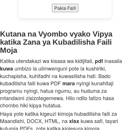
Pakia Faili
Kutana na Vyombo vyako Vipya
katika Zana ya Kubadilisha Faili
Moja
Katika utendakazi wa kisasa wa kidijitali,
inasalia
pdf
umbizo la ulimwenguni pote la kushiriki,
kuwa
kuchapisha, kuhifadhi na kuwasilisha hati. Bado
kubadilisha faili kuwa PDF
nyingi kunahitaji
mara
programu nyingi, hatua ngumu, au huduma za
mtandaoni zisizotegemewa. Hilo ndilo tatizo hasa
chombo hiki kipya hutatua.
Haya yote katika kigeuzi kimoja hubadilisha faili za
Maandishi, DOCX, HTML, na
kuwa safi, tayari
xlsx
kutumia PDFs, zote katika kiolesura kimoja,