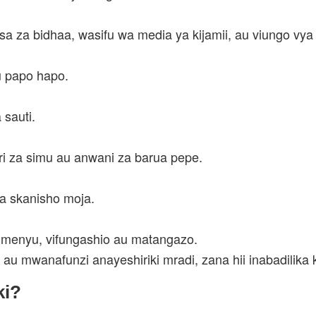
a za bidhaa, wasifu wa media ya kijamii, au viungo vya 
u papo hapo.
 sauti.
ri za simu au anwani za barua pepe.
wa skanisho moja.
menyu, vifungashio au matangazo.
 mwanafunzi anayeshiriki mradi, zana hii inabadilika k
ki?