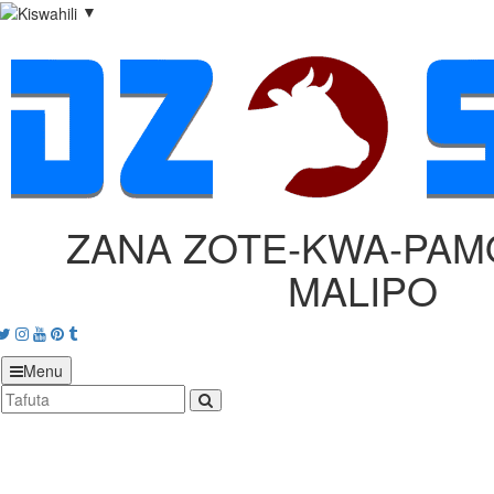
▼
ZANA ZOTE‑KWA‑PAMO
MALIPO
acebook
Twitter
Instagram
Youtube
Pinterest
tumblr
Menu