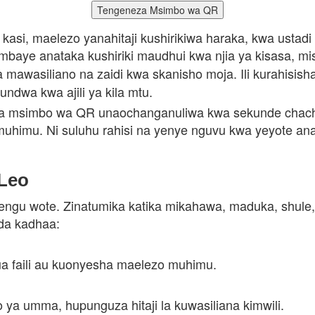
Tengeneza Msimbo wa QR
 kasi, maelezo yanahitaji kushirikiwa haraka, kwa ustad
mbaye anataka kushiriki maudhui kwa njia ya kisasa, m
 mawasiliano na zaidi kwa skanisho moja. Ili kurahisish
dwa kwa ajili ya kila mtu.
wa msimbo wa QR unaochanganuliwa kwa sekunde chache t
 ni muhimu. Ni suluhu rahisi na yenye nguvu kwa yeyote
 Leo
gu wote. Zinatumika katika mikahawa, maduka, shule, of
da kadhaa:
a faili au kuonyesha maelezo muhimu.
a umma, hupunguza hitaji la kuwasiliana kimwili.