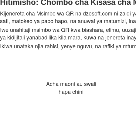
Hitimisho: Chombo cha Kisasa cha M
Kijenereta cha Msimbo wa QR na dzosoft.com ni zaidi y
safi, matokeo ya papo hapo, na anuwai ya matumizi, inas
Iwe unahitaji msimbo wa QR kwa biashara, elimu, uuzaji
ya kidijitali yanabadilika kila mara, kuwa na jenereta
Ikiwa unataka njia rahisi, yenye nguvu, na rafiki ya m
Acha maoni au swali
hapa chini