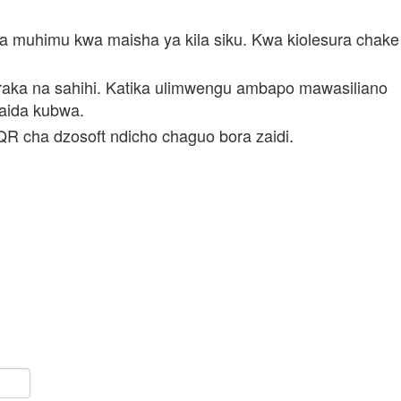
na muhimu kwa maisha ya kila siku. Kwa kiolesura chake
haraka na sahihi. Katika ulimwengu ambapo mawasiliano
faida kubwa.
QR cha dzosoft ndicho chaguo bora zaidi.