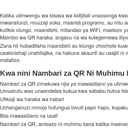
Katika ulimwengu wa kisasa wa kidijitali unaosonga kwa
mwanafunzi, muuzaji soko, msanidi programu, au mtu a
kufikia viungo, maandishi, mitandao ya WiFi, maelezo ya
Msimbo wa QR haraka, angavu na wa kutegemewa iliyoun
Zana hii hubadilisha maandishi au kiungo chochote ku
usakinishaji unahitajika, na hakuna akaunti au usajili
matatizo.
Kwa nini Nambari za QR Ni Muhimu
Nambari za QR zimekuwa njia ya mawasiliano ya ulimwen
Umaarufu wao unaendelea kukua kwa sababu hutoa fai
Ufikiaji wa haraka wa habari
Uchanganuzi mmoja hufungua tovuti papo hapo, kupaku
Bila mawasiliano na usafi
Nambari za QR, ambazo ni muhimu sana katika maeneo y