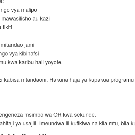
a:
ungo vya malipo
mawasilisho au kazi
tikiti
mitandao jamii
ngo vya kibinafsi
 kwa karibu hali yoyote.
azi kabisa mtandaoni. Hakuna haja ya kupakua programu
kutengeneza msimbo wa QR kwa sekunde.
taji ya usajili. Imeundwa ili kufikiwa na kila mtu, bila k