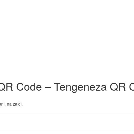
ha QR Code – Tengeneza QR 
i, na zaidi.