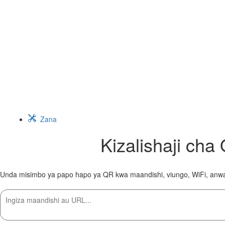
Zana
Kizalishaji c
Unda misimbo ya papo hapo ya QR kwa maandishi, viungo, WiFi, anwan