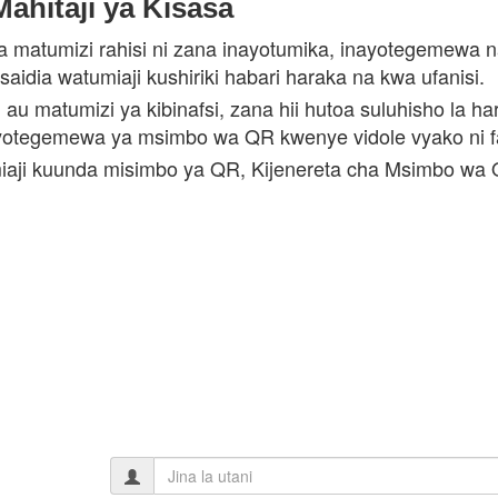
ahitaji ya Kisasa
a matumizi rahisi ni zana inayotumika, inayotegemewa 
aidia watumiaji kushiriki habari haraka na kwa ufanisi.
 au matumizi ya kibinafsi, zana hii hutoa suluhisho la 
 inayotegemewa ya msimbo wa QR kwenye vidole vyako ni 
tumiaji kuunda misimbo ya QR, Kijenereta cha Msimbo wa 