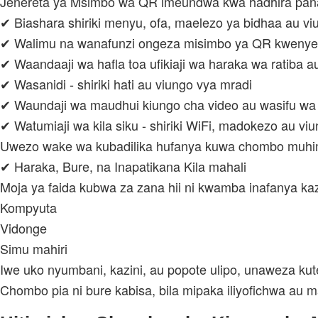
Jenereta ya Msimbo wa QR imeundwa kwa hadhira pan
✔ Biashara shiriki menyu, ofa, maelezo ya bidhaa au vi
✔ Walimu na wanafunzi ongeza misimbo ya QR kwenye 
✔ Waandaaji wa hafla toa ufikiaji wa haraka wa ratiba au 
✔ Wasanidi - shiriki hati au viungo vya mradi
✔ Waundaji wa maudhui kiungo cha video au wasifu wa 
✔ Watumiaji wa kila siku - shiriki WiFi, madokezo au viu
Uwezo wake wa kubadilika hufanya kuwa chombo muhimu
✔ Haraka, Bure, na Inapatikana Kila mahali
Moja ya faida kubwa za zana hii ni kwamba inafanya k
Kompyuta
Vidonge
Simu mahiri
Iwe uko nyumbani, kazini, au popote ulipo, unaweza 
Chombo pia ni bure kabisa, bila mipaka iliyofichwa au mahi