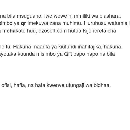
i na bila msuguano. Iwe wewe ni mmiliki wa biashara,
isimbo ya
imekuwa zana muhimu. Huruhusu watumiaji
qr
a m
kato huu, dzosoft.com hutoa Kijenereta cha
cha
u. Hakuna maarifa ya kiufundi inahitajika, hakuna
 anayetaka kuunda misimbo ya QR papo hapo na bila
isi, hafla, na hata kwenye ufungaji wa bidhaa.