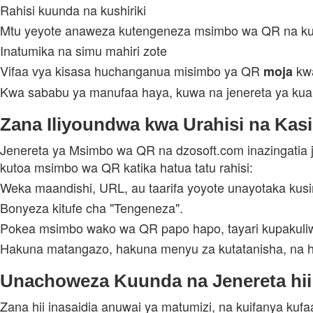
Rahisi kuunda na kushiriki
Mtu yeyote anaweza kutengeneza msimbo wa QR na ku
Inatumika na simu mahiri zote
Vifaa vya kisasa huchanganua misimbo ya QR
kwa
moja
Kwa sababu ya manufaa haya, kuwa na jenereta ya kuam
Zana Iliyoundwa kwa Urahisi na Kasi
Jenereta ya Msimbo wa QR na dzosoft.com inazingatia j
kutoa msimbo wa QR katika hatua tatu rahisi:
Weka maandishi, URL, au taarifa yoyote unayotaka kus
Bonyeza kitufe cha "Tengeneza".
Pokea msimbo wako wa QR papo hapo, tayari kupakuliw
Hakuna matangazo, hakuna menyu za kutatanisha, na hakun
Unachoweza Kuunda na Jenereta hi
Zana hii inasaidia anuwai ya matumizi, na kuifanya kufaa