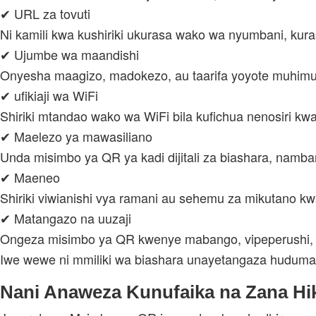
✔ URL za tovuti
Ni kamili kwa kushiriki ukurasa wako wa nyumbani, kuras
✔ Ujumbe wa maandishi
Onyesha maagizo, madokezo, au taarifa yoyote muhim
✔ ufikiaji wa WiFi
Shiriki mtandao wako wa WiFi bila kufichua nenosiri kwa
✔ Maelezo ya mawasiliano
Unda misimbo ya QR ya kadi dijitali za biashara, namba
✔ Maeneo
Shiriki viwianishi vya ramani au sehemu za mikutano k
✔ Matangazo na uuzaji
Ongeza misimbo ya QR kwenye mabango, vipeperushi, 
Iwe wewe ni mmiliki wa biashara unayetangaza huduma au
Nani Anaweza Kunufaika na Zana Hi