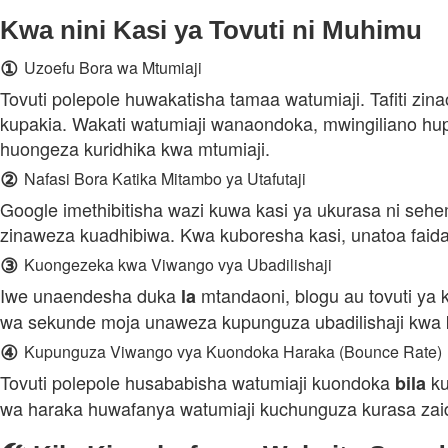
Kwa nini Kasi ya Tovuti ni Muhimu
①
Uzoefu Bora wa Mtumiaji
Tovuti polepole huwakatisha tamaa watumiaji. Tafiti zi
kupakia. Wakati watumiaji wanaondoka, mwingiliano hu
huongeza kuridhika kwa mtumiaji.
②
Nafasi Bora Katika Mitambo ya Utafutaji
Google imethibitisha wazi kuwa kasi ya ukurasa ni sehem
zinaweza kuadhibiwa. Kwa kuboresha kasi, unatoa faid
③
Kuongezeka kwa Viwango vya Ubadilishaji
Iwe unaendesha duka
mtandaoni, blogu au tovuti ya 
la
wa sekunde moja unaweza kupunguza ubadilishaji kwa k
④
Kupunguza Viwango vya Kuondoka Haraka (Bounce Rate)
Tovuti polepole husababisha watumiaji kuondoka
ku
bila
wa haraka huwafanya watumiaji kuchunguza kurasa zai