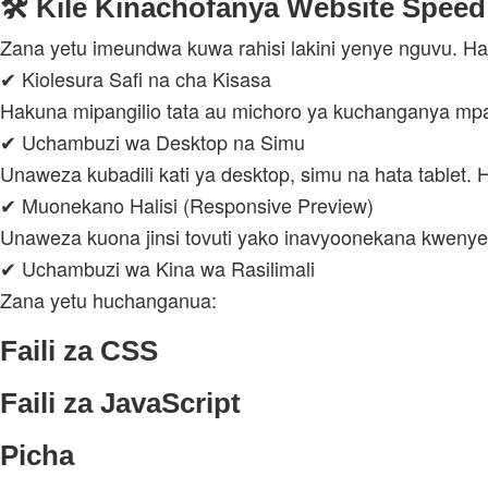
🛠 Kile Kinachofanya Website Speed
Zana yetu imeundwa kuwa rahisi lakini yenye nguvu. Hap
✔ Kiolesura Safi na cha Kisasa
Hakuna mipangilio tata au michoro ya kuchanganya mp
✔ Uchambuzi wa Desktop na Simu
Unaweza kubadili kati ya desktop, simu na hata tablet. H
✔ Muonekano Halisi (Responsive Preview)
Unaweza kuona jinsi tovuti yako inavyoonekana kwenye u
✔ Uchambuzi wa Kina wa Rasilimali
Zana yetu huchanganua:
Faili za CSS
Faili za JavaScript
Picha