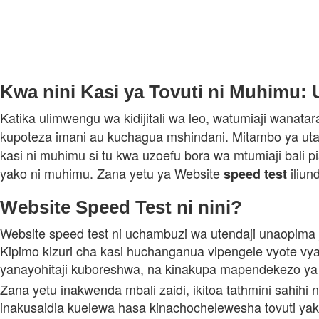
Kwa nini Kasi ya Tovuti ni Muhimu: 
Katika ulimwengu wa kidijitali wa leo, watumiaji wanatar
kupoteza imani au kuchagua mshindani. Mitambo ya utaf
kasi ni muhimu si tu kwa uzoefu bora wa mtumiaji bali
yako ni muhimu. Zana yetu ya Website
iliun
speed
test
Website Speed Test ni nini?
Website speed test ni uchambuzi wa utendaji unaopima j
Kipimo kizuri cha kasi huchanganua vipengele vyote v
yanayohitaji kuboreshwa, na kinakupa mapendekezo ya 
Zana yetu inakwenda mbali zaidi, ikitoa tathmini sahihi 
inakusaidia kuelewa hasa kinachochelewesha tovuti yak