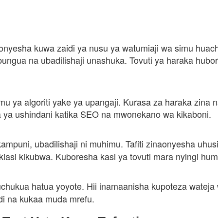
naonyesha kuwa zaidi ya nusu ya watumiaji wa simu huac
pungua na ubadilishaji unashuka. Tovuti ya haraka hu
u ya algoriti yake ya upangaji. Kurasa za haraka zina na
a ya ushindani katika SEO na mwonekano wa kikaboni.
kampuni, ubadilishaji ni muhimu. Tafiti zinaonyesha uh
iasi kikubwa. Kuboresha kasi ya tovuti mara nyingi h
chukua hatua yoyote. Hii inamaanisha kupoteza wateja w
di na kukaa muda mrefu.