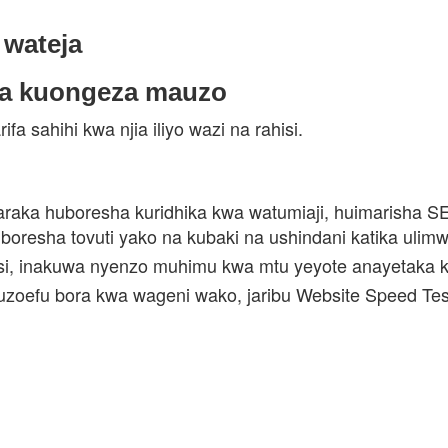
 wateja
ka kuongeza mauzo
a sahihi kwa njia iliyo wazi na rahisi.
ia haraka huboresha kuridhika kwa watumiaji, huimarisha 
boresha tovuti yako na kubaki na ushindani katika ulim
hisi, inakuwa nyenzo muhimu kwa mtu yeyote anayetaka 
 uzoefu bora kwa wageni wako, jaribu Website Speed Test 