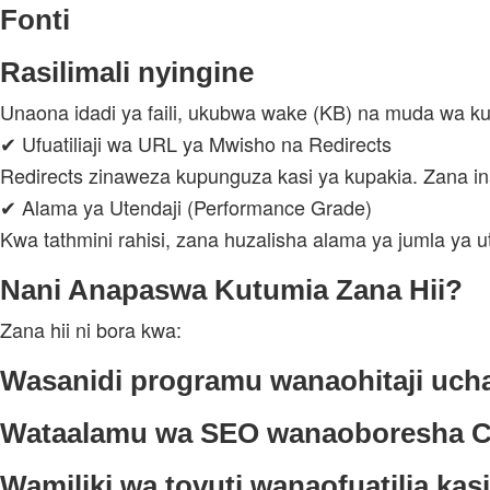
Fonti
Rasilimali nyingine
Unaona idadi ya faili, ukubwa wake (KB) na muda wa kupa
✔ Ufuatiliaji wa URL ya Mwisho na Redirects
Redirects zinaweza kupunguza kasi ya kupakia. Zana ina
✔ Alama ya Utendaji (Performance Grade)
Kwa tathmini rahisi, zana huzalisha alama ya jumla ya ut
Nani Anapaswa Kutumia Zana Hii?
Zana hii ni bora kwa:
Wasanidi programu wanaohitaji uch
Wataalamu wa SEO wanaoboresha Co
Wamiliki wa tovuti wanaofuatilia kasi