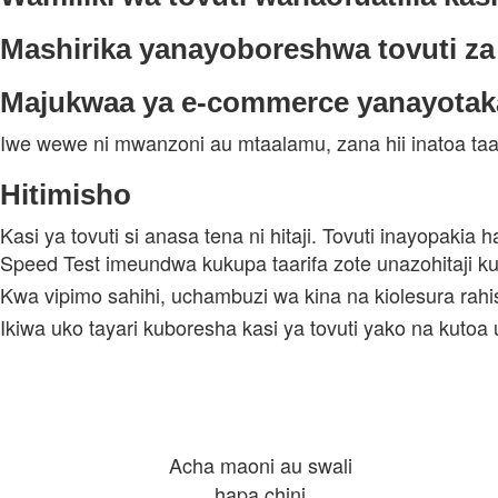
Mashirika yanayoboreshwa tovuti za
Majukwaa ya e‑commerce yanayota
Iwe wewe ni mwanzoni au mtaalamu, zana hii inatoa taarif
Hitimisho
Kasi ya tovuti si anasa tena ni hitaji. Tovuti inayopak
Speed Test imeundwa kukupa taarifa zote unazohitaji ku
Kwa vipimo sahihi, uchambuzi wa kina na kiolesura ra
Ikiwa uko tayari kuboresha kasi ya tovuti yako na kutoa
Acha maoni au swali
hapa chini