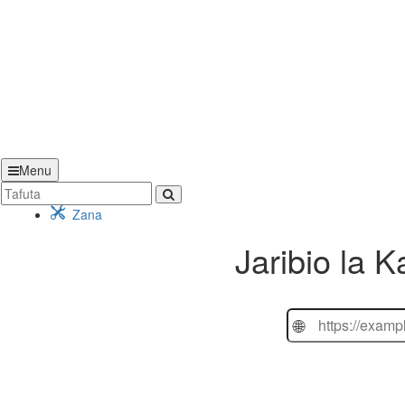
Menu
Zana
Jaribio la K
🌐