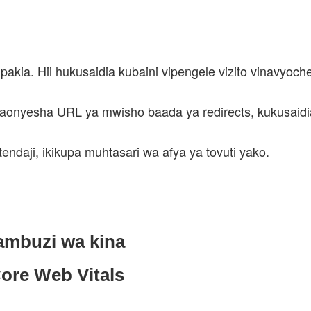
kia. Hii hukusaidia kubaini vipengele vizito vinavyoche
onyesha URL ya mwisho baada ya redirects, kukusaidia k
endaji, ikikupa muhtasari wa afya ya tovuti yako.
ambuzi wa kina
re Web Vitals