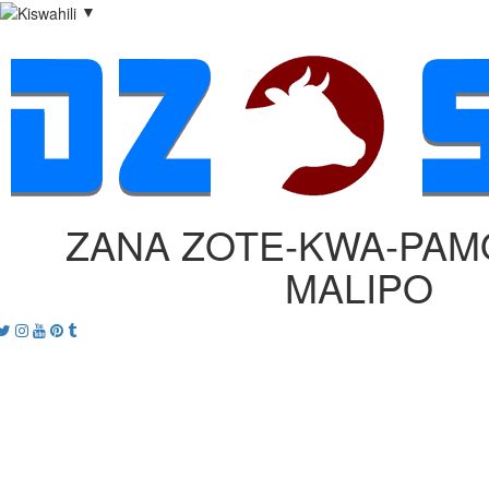
▼
ZANA ZOTE‑KWA‑PAMO
MALIPO
acebook
Twitter
Instagram
Youtube
Pinterest
tumblr