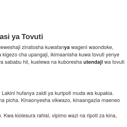
asi ya Tovuti
eweshaji zinatosha kuwafan
wageni waondoke,
ya
kigezo cha upangaji, ikimaanisha kuwa tovuti yenye
Kwa sababu hii, kuelewa na kuboresha
wa tovuti
utendaji
Lakini hufanya zaidi ya kuripoti muda wa kupakia.
 na picha. Kinaonyesha vikwazo, kinaangazia maeneo
Kwa kiolesura rahisi, vipimo wazi na ripoti za kina,