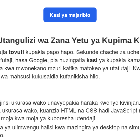
Kasi ya majaribio
Utangulizi wa Zana Yetu ya Kupima K
ajia
kupakia papo hapo. Sekunde chache za uchel
tovuti
utaji, hasa Google, pia huzingatia
ya kupakia kama 
kasi
 pia kwa mwonekano mzuri katika matokeo ya utafutaji. 
dwa mahsusi kukusaidia kufanikisha hilo.
insi ukurasa wako unavyopakia haraka kwenye kivinjari. 
ya ukurasa wako, kuanzia HTML na CSS hadi JavaScript
moja kwa moja ya kuboresha utendaji.
na ya ulimwengu halisi kwa mazingira ya desktop na simu. 
o.