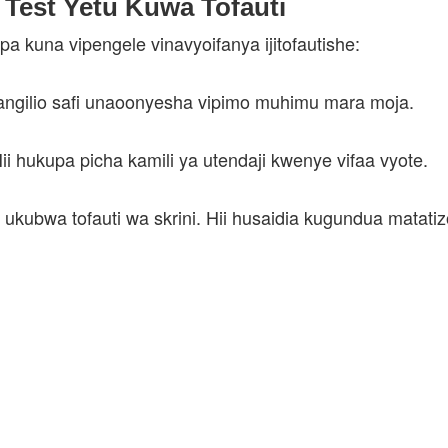
 Test Yetu Kuwa Tofauti
a kuna vipengele vinavyoifanya ijitofautishe:
angilio safi unaoonyesha vipimo muhimu mara moja.
ii hukupa picha kamili ya utendaji kwenye vifaa vyote.
kubwa tofauti wa skrini. Hii husaidia kugundua matatizo