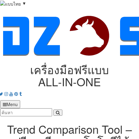
▼
เครื่องมือฟรีแบบ
ALL‑IN‑ONE
acebook
Twitter
Instagram
Youtube
Pinterest
tumblr
Menu
Trend Comparison Tool –