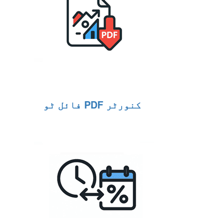
فائل ٹو PDF کنورٹر