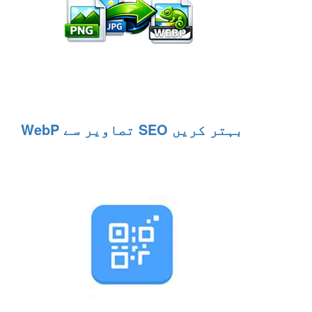
WebP تصاویر سے SEO بہتر کریں