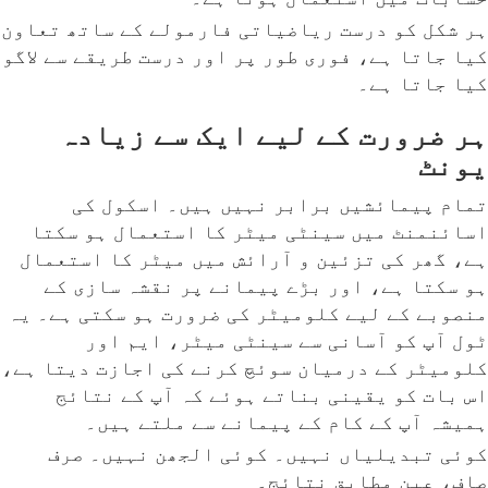
ہر شکل کو درست ریاضیاتی فارمولے کے ساتھ تعاون
کیا جاتا ہے، فوری طور پر اور درست طریقے سے لاگو
کیا جاتا ہے۔
ہر ضرورت کے لیے ایک سے زیادہ
یونٹ
تمام پیمائشیں برابر نہیں ہیں۔ اسکول کی
اسائنمنٹ میں سینٹی میٹر کا استعمال ہو سکتا
ہے، گھر کی تزئین و آرائش میں میٹر کا استعمال
ہو سکتا ہے، اور بڑے پیمانے پر نقشہ سازی کے
منصوبے کے لیے کلومیٹر کی ضرورت ہو سکتی ہے۔ یہ
ٹول آپ کو آسانی سے سینٹی میٹر، ایم اور
کلومیٹر کے درمیان سوئچ کرنے کی اجازت دیتا ہے،
اس بات کو یقینی بناتے ہوئے کہ آپ کے نتائج
ہمیشہ آپ کے کام کے پیمانے سے ملتے ہیں۔
کوئی تبدیلیاں نہیں۔ کوئی الجھن نہیں۔ صرف
صاف، عین مطابق نتائج۔