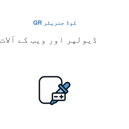
QR کوڈ جنریٹر
ڈیولپر اور ویب کے آلات