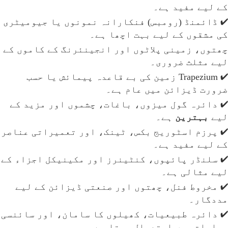
کے لیے مفید ہے۔
✔ ڈائمنڈ (رومبس) فنکارانہ نمونوں یا جیومیٹری
کی مشقوں کے لیے بہت اچھا ہے۔
چھتوں، زمینی پلاٹوں اور انجینئرنگ کے کاموں کے
لیے مثلث ضروری۔
✔ Trapezium زمین کی بے قاعدہ پیمائش یا حسب
ضرورت ڈیزائن میں عام ہے۔
✔ دائرہ گول میزوں، باغات، چشموں اور مزید کے
لیے
بہترین
ہے۔
✔ پرزم اسٹوریج بکس، ٹینک، اور تعمیراتی عناصر
کے لیے مفید ہے۔
✔ سلنڈر پائپوں، کنٹینرز اور مکینیکل اجزاء کے
لیے مثالی ہے۔
✔ مخروط فنل، چھتوں اور صنعتی ڈیزائن کے لیے
مددگار۔
✔ دائرہ طبیعیات، کھیلوں کا سامان، اور سائنسی
حسابات میں استعمال ہوتا ہے۔