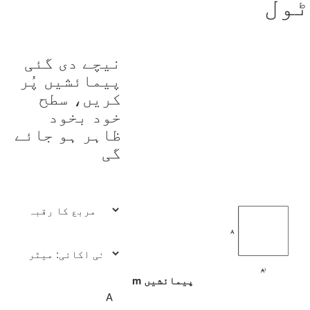
ٹول
نیچے دی گئی
پیمائشیں پُر
کریں، سطح
خود بخود
ظاہر ہو جائے
گی
پیمائشیں
m