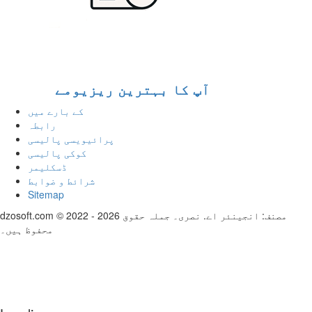
آپ کا بہترین ریزیومے
کے بارے میں
رابطہ
پرائیویسی پالیسی
کوکی پالیسی
ڈسکلیمر
شرائط و ضوابط
Sitemap
dzosoft.com © 2022 - 2026 مصنف: انجینئر اے. نصری۔ جملہ حقوق
محفوظ ہیں۔