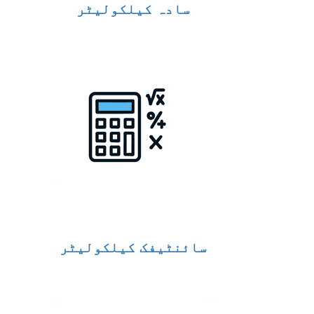
سادہ کیلکولیٹر
سائنٹیفک کیلکولیٹر