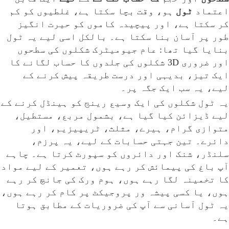
اعتماد
ٹول
ہو، وقت بچا سکتا ہے، غلطیوں کو کم
کر سکتا ہے، اور پیچیدہ کاموں کو حیرت انگیز
طور پر آسان بنا سکتا ہے۔ بالکل اسی لیے یہ ٹول
بنایا گیا تھا: عام جیومیٹرک شکلوں کی سطحوں
اور ضروری 3D شکلوں کی جلدوں کا حساب لگانے کا
ایک تیز، بدیہی اور درست طریقہ پیش کرنے کے
لیے، یہ سب ایک جگہ پر۔
یہ ٹول شکلوں کی ایک وسیع رینج کو ہینڈل کرنے کے
لیے ڈیزائن کیا گیا ہے، بشمول مربع، مستطیل،
متوازی گرام، ہیرے، مثلث، ٹریپیزیم، اور
دائرے۔ تین جہتی حسابات کے لیے، یہ پرزم،
سلنڈر، شنک اور دائروں کو سپورٹ کرتا ہے۔ چاہے
آپ باغ کی پیمائش کر رہے ہوں، تعمیر کے لیے مواد
کا تخمینہ لگا رہے ہوں، ہوم ورک کی جانچ کر رہے
ہوں، یا کسی پیشہ ور پروجیکٹ پر کام کر رہے ہوں،
یہ ٹول آسانی سے آپ کی ضروریات کے مطابق ہوتا
ہے۔