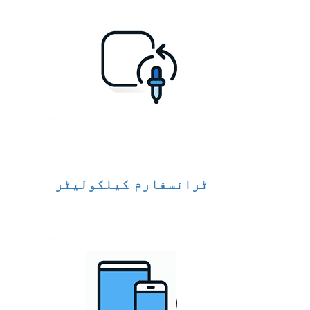
ٹرانسفارم کیلکولیٹر