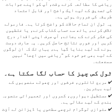
ریاضی کا مطالعہ کرتے وقت، آپ کو اپنے جوابات
کی تصدیق کے لیے ایک واضح اور قابل اعتماد
طریقہ کی ضرورت ہوتی ہے۔
یہ ٹول ان تمام حالات کو واضح کرتا ہے۔ فارمولے
تلاش کرنے، ہاتھ سے حساب کتاب کرنے، یا غلطیوں
کی فکر کرنے کے بجائے، آپ صرف اپنی اقدار درج
کریں اور فوری نتائج حاصل کریں۔ یہ صارف دوست
ہونے کے لیے بنایا گیا ہے، یہاں تک کہ ان لوگوں
کے لیے بھی جو خود کو "ریاضی میں اچھا" نہیں
سمجھتے۔
ٹول کس چیز کا حساب لگا سکتا ہے۔
✔ مربع ٹائلوں، فرشوں اور چھوٹے منصوبوں کے
لیے بہترین۔
✔ مستطیل دیواروں، کمروں اور تعمیراتی منصوبہ
بندی کے لیے مثالی ہے۔
✔ متوازی لوگرام ترچھی سطحوں یا ڈیزائن لے آؤٹ