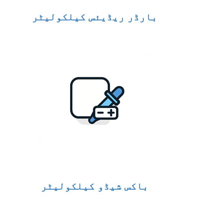
بارڈر ریڈیئس کیلکولیٹر
باکس شیڈو کیلکولیٹر