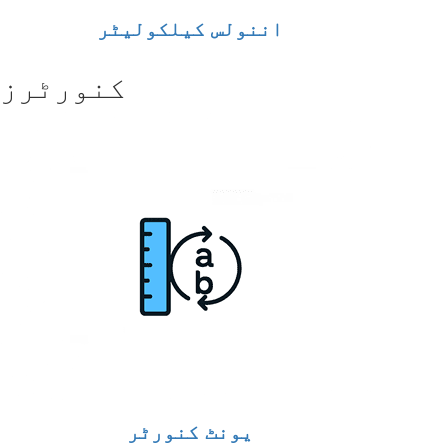
اننولس کیلکولیٹر
کنورٹرز
یونٹ کنورٹر