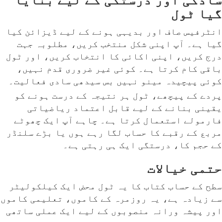
گیا ٹول
انٹرفیس صاف اور بدیہی ہونے کے لیے ڈیزائن کیا
گیا ہے۔ آپ اپنی شکل منتخب کریں، مطلوبہ جہت
درج کریں، اپنی اکائی کا انتخاب کریں، اور ٹول
باقی کام کرتا ہے۔ کوئی غیر ضروری قدم نہیں،
کوئی پیچیدہ مینو نہیں بس سیدھی سادی فعالیت۔
پردے کے پیچھے، ٹول ہر نتیجہ کے درست ہونے کو
یقینی بنانے کے لیے قابل اعتماد ریاضیاتی
فارمولے استعمال کرتا ہے۔ چاہے آپ ایک چھوٹے
مربع کے رقبے کا حساب لگا رہے ہوں یا بڑے سلنڈر
کے حجم کا، درستگی ایک ہی رہتی ہے۔
حتمی خیالات
سطح کے حساب کتاب کا یہ ٹول محض ایک کیلکولیٹر
سے زیادہ ہے، یہ روزمرہ کے کاموں، تعلیمی کاموں
اور پیشہ ورانہ منصوبوں کے لیے ایک عملی ساتھی