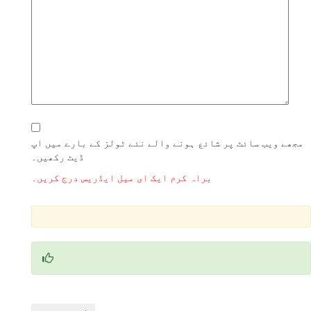
مجھے ویب سائٹ پر شائع ہونے والے نئے ٹولز کے بارے میں اپ
ڈیٹ رکھیں۔
براہ کرم ایک ای میل ایڈریس درج کریں۔