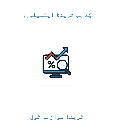
گِٹ ہب ٹرینڈ ایکسپلورر
ٹرینڈ موازنہ ٹول