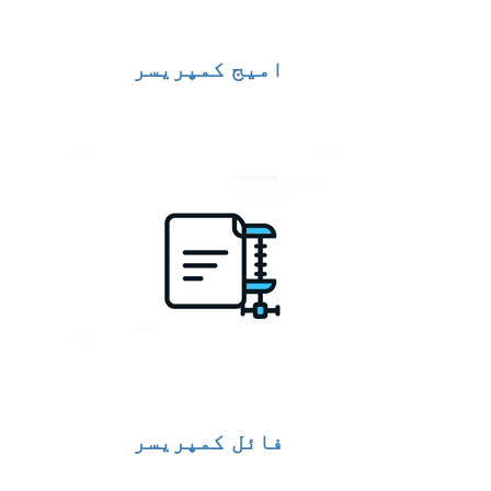
امیج کمپریسر
فائل کمپریسر