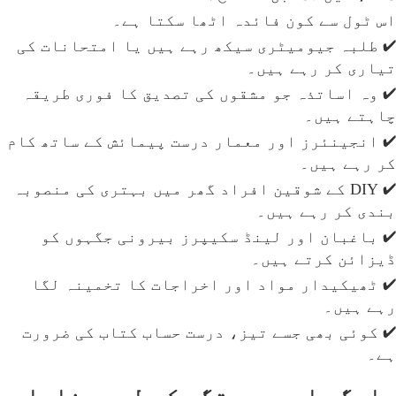
اس ٹول سے کون فائدہ اٹھا سکتا ہے۔
✔ طلبہ جیومیٹری سیکھ رہے ہیں یا امتحانات کی
تیاری کر رہے ہیں۔
✔ وہ اساتذہ جو مشقوں کی تصدیق کا فوری طریقہ
چاہتے ہیں۔
✔ انجینئرز اور معمار درست پیمائش کے ساتھ کام
کر رہے ہیں۔
✔ DIY کے شوقین افراد گھر میں بہتری کی منصوبہ
بندی کر رہے ہیں۔
✔ باغبان اور لینڈ سکیپرز بیرونی جگہوں کو
ڈیزائن کرتے ہیں۔
✔ ٹھیکیدار مواد اور اخراجات کا تخمینہ لگا
رہے ہیں۔
✔ کوئی بھی جسے تیز، درست حساب کتاب کی ضرورت
ہے۔
سادگی اور درستگی کے لیے بنایا