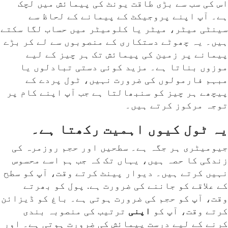
اس کی سب سے بڑی طاقت یونٹ کی پیمائش میں لچک
ہے۔ آپ اپنے پروجیکٹ کے پیمانے کے لحاظ سے
سینٹی میٹر، میٹر یا کلومیٹر میں حساب لگا سکتے
ہیں۔ یہ چھوٹے دستکاری کے منصوبوں سے لے کر بڑے
پیمانے پر زمین کی پیمائش تک ہر چیز کے لیے
موزوں بناتا ہے۔ مزید کوئی دستی تبادلوں یا
مبہم فارمولوں کی ضرورت نہیں، ٹول پردے کے
پیچھے ہر چیز کو سنبھالتا ہے جب آپ اپنے کام پر
توجہ مرکوز کرتے ہیں۔
یہ ٹول کیوں اہمیت رکھتا ہے۔
جیومیٹری ہر جگہ ہے۔ سطحیں اور حجم روزمرہ کی
زندگی کا حصہ ہیں، یہاں تک کہ جب ہم اسے محسوس
نہیں کرتے ہیں۔ دیوار پینٹ کرتے وقت، آپ کو سطح
کے علاقے کو جاننے کی ضرورت ہے. پول کو بھرتے
وقت، آپ کو حجم کی ضرورت ہوتی ہے۔ باغ کو ڈیزائن
کرتے وقت، آپ کو
اپنی
ترتیب کی منصوبہ بندی
کرنے کے لیے درست پیمائش کی ضرورت ہوتی ہے۔ اور