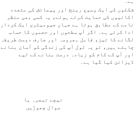
ہے۔
شکلوں کی ایک وسیع رینج اور پیمائش کی متعدد
اکائیوں کی حمایت کرتے ہوئے، یہ کسی بھی منظر
نامے کے مطابق ہوتا ہے جہاں جیومیٹری ایک کردار
ادا کرتی ہے۔ اگر آپ سطحوں اور حجموں کا حساب
لگانے کا تیز، قابل بھروسہ اور صارف دوست طریقہ
چاہتے ہیں، تو یہ ٹول آپ کی زندگی کو آسان بنانے
اور آپ کے کام کو زیادہ درست بنانے کے لیے
ڈیزائن کیا گیا ہے۔
نیچے تبصرہ یا
سوال چھوڑیں