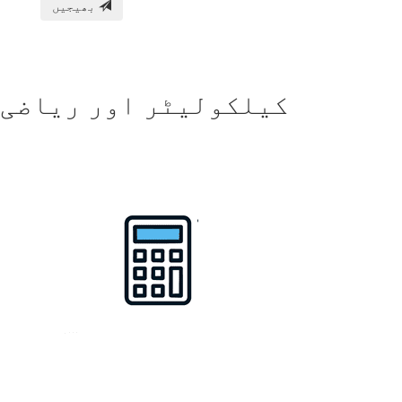
بھیجیں
کیلکولیٹر اور ریاضی