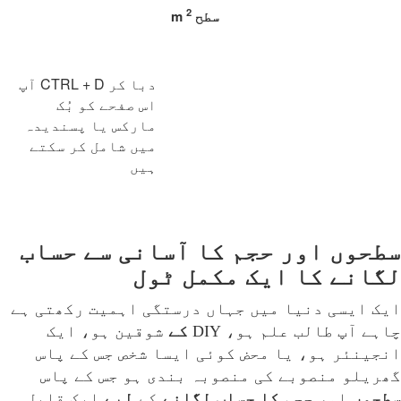
2
سطح
m
آپ CTRL + D دبا کر
اس صفحے کو بُک
مارکس یا پسندیدہ
میں شامل کر سکتے
ہیں
سطحوں اور حجم کا آسانی سے حساب
لگانے کا ایک مکمل ٹول
ایک ایسی دنیا میں جہاں درستگی اہمیت رکھتی ہے
چاہے آپ طالب علم ہو، DIY
کے
شوقین ہو، ایک
انجینئر ہو، یا محض کوئی ایسا شخص جس کے پاس
گھریلو منصوبے کی منصوبہ بندی ہو جس کے پاس
سطحوں
اور حجم
کا
حساب
لگانے
کے
لیے
ایک قابل