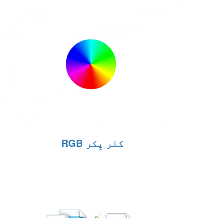
RGB کلر پِکر