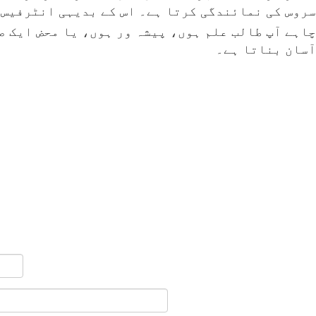
سروس کی نمائندگی کرتا ہے۔ اس کے بدیہی انٹرفیس،
چاہے آپ طالب علم ہوں، پیشہ ور ہوں، یا محض ایک ص
آسان بناتا ہے۔