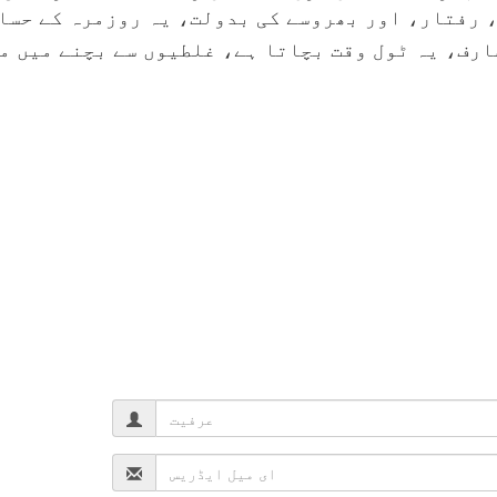
 رفتار، اور بھروسے کی بدولت، یہ روزمرہ کے حساب
ارف، یہ ٹول وقت بچاتا ہے، غلطیوں سے بچنے میں مد