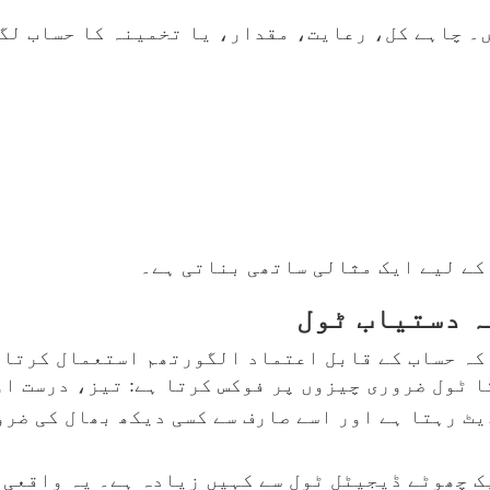
ں۔ چاہے کل، رعایت، مقدار، یا تخمینہ کا حساب لگ
کے لیے ایک مثالی ساتھی بناتی ہے۔
ہ دستیاب ٹول
کہ حساب کے قابل اعتماد الگورتھم استعمال کرتا ہ
ا ٹول ضروری چیزوں پر فوکس کرتا ہے: تیز، درست ا
ڈیٹ رہتا ہے اور اسے صارف سے کسی دیکھ بھال کی ضر
ک چھوٹے ڈیجیٹل ٹول سے کہیں زیادہ ہے۔ یہ واقعی 