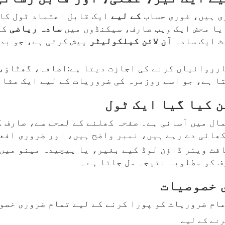
ی ہیں، فوری حساب
کے
لیے
ایک قابل اعتماد ٹول کا 
یا محض ایک ویب صارف، سیکنڈوں میں
سادہ
ریاضی
کے
ٹ ایک سادہ
آن
لائن
کیلکولیٹر
پیش کرتی ہے، جو بدی
رروائیاں کرنے کی اجازت دیتا ہے:اضافہ، گھٹاؤ، 
تا ہے، جو اسے روزمرہ کی ضروریات کے لیے ایک مثال
 کیا گیا ایک ٹول
مال میں آسانی ہے۔ صفحہ کھلنے کے لمحے سے، صارف 
کھائی دے رہے ہیں، نمبر واضح ہیں، اور ضروری افع
افٹ ویئر ڈاؤن لوڈ کیے بغیر، یا پیچیدہ مینو میں 
ف کو مطلوبہ نتیجہ مل جاتا ہے۔
 خصوصیات
عام ضروریات کو پورا کرنے کے لیے تمام ضروری خصوص
نے کے لیے