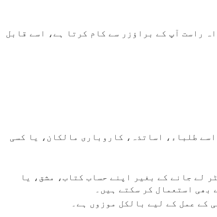
اہ راست آپ کے براؤزر سے کام کرتا ہے، اسے قابل
 اسے طلباء، اساتذہ، کاروباری مالکان، یا کسی
ر لے جانے کے بغیر اپنے حساب کتاب، مشق، یا
 بھی استعمال کر سکتے ہیں۔
 کے عمل کے لیے بالکل موزوں ہے۔