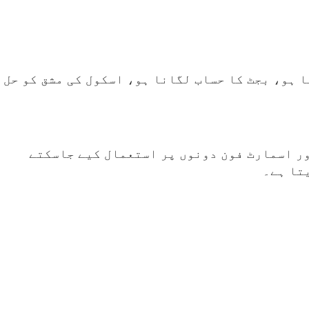
 ہو، بجٹ کا حساب لگانا ہو، اسکول کی مشق کو حل
ور اسمارٹ فون دونوں پر استعمال کیے جاسکتے
تا ہے۔