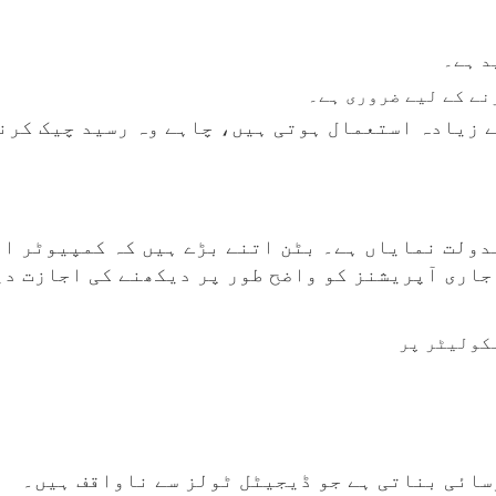
د ہے۔
نے کے لیے ضروری ہے۔
 زیادہ استعمال ہوتی ہیں، چاہے وہ رسید چیک کرنا
دولت نمایاں ہے۔ بٹن اتنے بڑے ہیں کہ کمپیوٹر ا
جاری آپریشنز کو واضح طور پر دیکھنے کی اجازت دی
کولیٹر پر
سائی بناتی ہے جو ڈیجیٹل ٹولز سے ناواقف ہیں۔