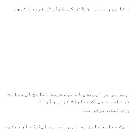
انا ہو، سادہ آن لائن کیلکولیٹر فوری نتیجہ
ے، جو ہر آپریشن کے لیے درست نتائج کی ضمانت
ور غلطی سے پاک حسابات فراہم کرنا۔
ورت نہیں ہوتی ہے۔
ایک عملی، قابل رسائی، اور ہر ایک کے لیے مفید