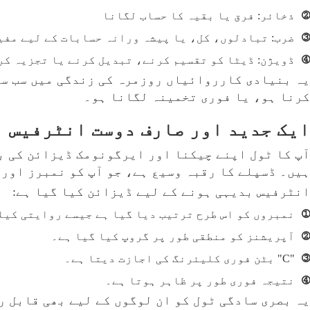
②
ذخائر: فرق یا بقیہ کا حساب لگانا
③
ضرب: تبادلوں، کل، یا پیشہ ورانہ حسابات کے لیے مفی
④
ڈویژن: ڈیٹا کو تقسیم کرنے، تبدیل کرنے یا تجزیہ کر
یہ بنیادی کارروائیاں روزمرہ کی زندگی میں سب سے
کرنا ہو، یا فوری تخمینہ لگانا ہو۔
ایک جدید اور صارف دوست انٹرفیس
آپ کا ٹول اپنے چیکنا اور ایرگونومک ڈیزائن کی ب
ہیں۔ ڈسپلے کا رقبہ وسیع ہے، جو آپ کو نمبرز اور 
انٹرفیس بدیہی ہونے کے لیے ڈیزائن کیا گیا ہے:
①
نمبروں کو اس طرح ترتیب دیا گیا ہے جیسے روایتی کیل
②
آپریشنز کو منطقی طور پر گروپ کیا گیا ہے۔
③
"C" بٹن فوری کلیئرنگ کی اجازت دیتا ہے۔
④
نتیجہ فوری طور پر ظاہر ہوتا ہے۔
یہ بصری سادگی ٹول کو ان لوگوں کے لیے بھی قابل ر