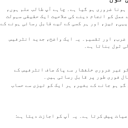
ہونا ضروری ہو گیا ہے۔ چاہے آپ طالب علم ہوں،
 عمل کو انجام دینے کی صلاحیت ایک حقیقی سہولت
ہی، تیز، اور ہر کسی کے لیے قابل رسائی ہونے کے
ضرب، اور تقسیم۔ یہ ایک واضح، جدید انٹرفیس
ی ٹول بناتا ہے۔
کو غیر ضروری خلفشار سے پاک صاف انٹرفیس کے
ال فوری طور پر قابل رسائی ہیں۔
گم ہو جانے کے بغیر، ہر ایک کو تیزی سے حساب
یات پیش کرتا ہے۔ یہ آپ کو اجازت دیتا ہے: