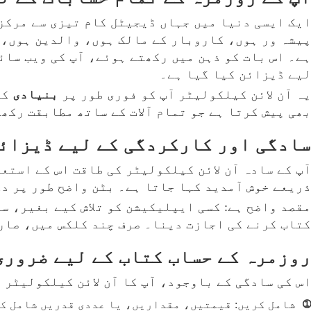
ایک ایسی دنیا میں جہاں ڈیجیٹل کام تیزی سے مرکز
پیشہ ور ہوں، کاروبار کے مالک ہوں، والدین ہوں، 
ہے۔ اس بات کو ذہن میں رکھتے ہوئے، آپ کی ویب سائ
لیے ڈیزائن کیا گیا ہے۔
یہ آن لائن کیلکولیٹر آپ کو فوری طور پر
بنیادی
کا
بھی پیش کرتا ہے جو تمام آلات کے ساتھ مطابقت رکھ
سادگی اور کارکردگی کے لیے ڈیزائن
آپ کے سادہ آن لائن کیلکولیٹر کی طاقت اس کے استع
ذریعے خوش آمدید کہا جاتا ہے۔ بٹن واضح طور پر د
مقصد واضح ہے: کسی ایپلیکیشن کو تلاش کیے بغیر، س
کتاب کرنے کی اجازت دینا۔ صرف چند کلکس میں، صار
روزمرہ کے حساب کتاب کے لیے ضروری
اس کی سادگی کے باوجود، آپ کا آن لائن کیلکولیٹر 
①
شامل کریں: قیمتیں، مقداریں، یا عددی قدریں شامل کر