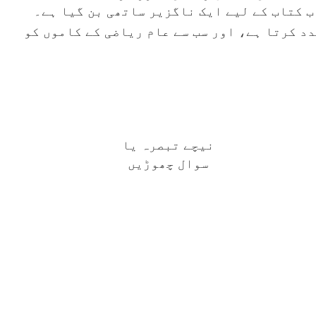
 کتاب کے لیے ایک ناگزیر ساتھی بن گیا ہے۔
د کرتا ہے، اور سب سے عام ریاضی کے کاموں کو
نیچے تبصرہ یا
سوال چھوڑیں