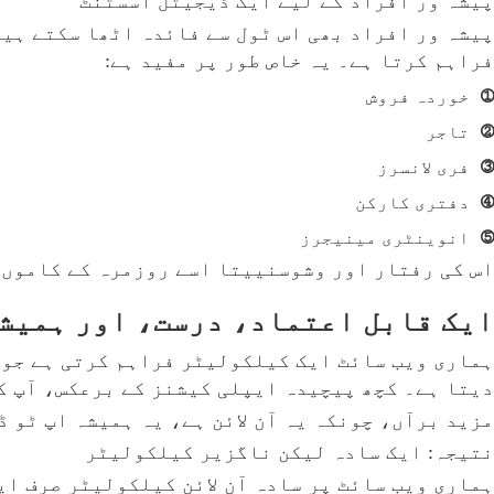
پیشہ ور افراد کے لیے ایک ڈیجیٹل اسسٹنٹ
پیشہ ور افراد بھی اس ٹول سے فائدہ اٹھا سکتے ہی
فراہم کرتا ہے۔ یہ خاص طور پر مفید ہے:
①
خوردہ فروش
②
تاجر
③
فری لانسرز
④
دفتری کارکن
⑤
انوینٹری مینیجرز
اس کی رفتار اور وشوسنییتا اسے روزمرہ کے کاموں 
ایک قابل اعتماد، درست، اور ہمیش
ہماری ویب سائٹ ایک کیلکولیٹر فراہم کرتی ہے جو 
دیتا ہے۔ کچھ پیچیدہ ایپلی کیشنز کے برعکس، آپ ک
مزید برآں، چونکہ یہ آن لائن ہے، یہ ہمیشہ اپ ٹو 
نتیجہ: ایک سادہ لیکن ناگزیر کیلکولیٹر
ہماری ویب سائٹ پر سادہ آن لائن کیلکولیٹر صرف ای