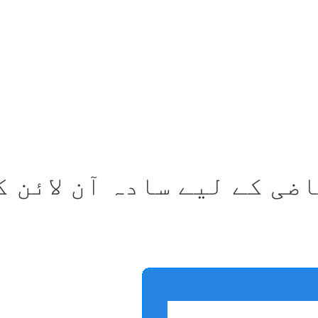
ضی کے لیے سادہ آن لائن 