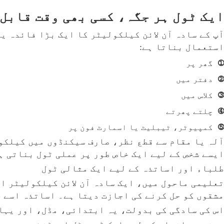
ایک ٹول ہر جگہ، کسی بھی وقت قابل
آپ کے سادہ آن لائن کیلکولیٹر کا ایک بڑا فائدہ ی
استعمال بناتا ہے:
①
گھر پر
②
دفتر میں
③
کلاس میں
④
چلتے پھرتے
⑤
کمپیوٹر، ٹیبلیٹ یا اسمارٹ فون پر
آلہ یا مقام سے قطع نظر، صارف سیکنڈوں میں کیلکو
ایسے شخص کے لیے ایک خاص طور پر عملی ٹول بناتی ہ
طلباء اور اساتذہ کے لیے ایک مثالی ٹول
تعلیمی ماحول میں، ایک سادہ آن لائن کیلکولیٹر ا
مشقوں کو حل کرنے کی اجازت دیتا ہے۔ اساتذہ اسے ح
اس کی سادگی کی بدولت، یہ ابتدائی، مڈل، اور یہاں