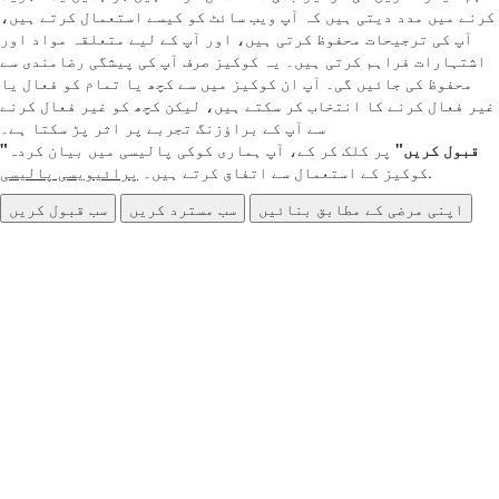
کرنے میں مدد دیتی ہیں کہ آپ ویب سائٹ کو کیسے استعمال کرتے ہیں،
آپ کی ترجیحات محفوظ کرتی ہیں، اور آپ کے لیے متعلقہ مواد اور
اشتہارات فراہم کرتی ہیں۔ یہ کوکیز صرف آپ کی پیشگی رضامندی سے
محفوظ کی جائیں گی۔ آپ ان کوکیز میں سے کچھ یا تمام کو فعال یا
غیر فعال کرنے کا انتخاب کر سکتے ہیں، لیکن کچھ کو غیر فعال کرنے
سے آپ کے براؤزنگ تجربے پر اثر پڑ سکتا ہے۔
"قبول کریں"
پر کلک کر کے، آپ ہماری کوکی پالیسی میں بیان کردہ
.
کوکیز کے استعمال سے اتفاق کرتے ہیں۔
پرائیویسی پالیسی
اپنی مرضی کے مطابق بنائیں
سب مسترد کریں
سب قبول کریں