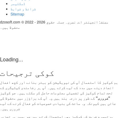
ڈسکلیمر
شرائط و ضوابط
Sitemap
dzosoft.com © 2022 - 2026 مصنف: انجینئر اے. نصری۔ جملہ حقوق
محفوظ ہیں۔
Loading...
کوکی ترجیحات
ہم کوکیز کا استعمال آپ کی نیویگیشن کو بہتر بنانے اور کچھ افعال
انجام دینے میں مدد کے لیے کرتے ہیں۔ آپ ہر رضامندی کیٹیگری کے
تحت تمام کوکیز کی تفصیلی معلومات حاصل کر سکتے ہیں۔ جو کوکیز
"ضروری"
کے طور پر درجہ بند ہیں وہ آپ کے براؤزر میں محفوظ کی
جاتی ہیں کیونکہ وہ سائٹ کی بنیادی خصوصیات کو فعال کرنے کے لیے
ضروری ہیں۔
ہم تیسرے فریق کی کوکیز بھی استعمال کرتے ہیں جو ہمیں یہ تجزیہ