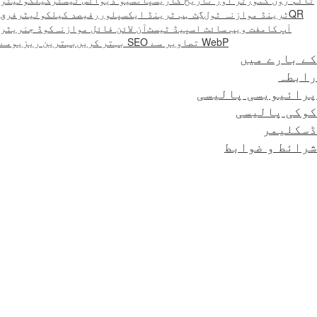
QR
ٹرینڈ موازنہ ٹول
گِٹ ہب ٹرینڈ ایکسپلورر
فیصد کیلکولیٹر
فرق
آپ کا
مفت ویب سائٹ اسپیڈ ٹیسٹ
آن لائن فائل موازنہ
کوڈ جنریٹر
WebP تصاویر سے SEO بہتر کریں
بہترین ریزیومے
کے بارے میں
رابطہ
پرائیویسی پالیسی
کوکی پالیسی
ڈسکلیمر
شرائط و ضوابط