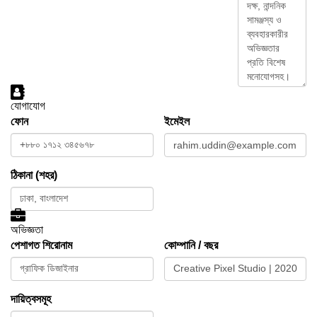
যোগাযোগ
ফোন
ইমেইল
ঠিকানা (শহর)
অভিজ্ঞতা
পেশাগত শিরোনাম
কোম্পানি / বছর
দায়িত্বসমূহ