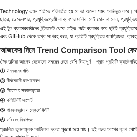
Technology এমন গতিতে পরিবর্তিত হয় যে তা অনেক সময় অভিভূত করে। প্রতি 
ছাত্র, ডেভেলপার, প্রযুক্তিপ্রেমী বা ব্যবসার মালিক যেই হোন না কেন, প্রযুক্ত
এই টুল ব্যবহারকারীদের ইন্টারনেট থেকে লাইভ ডেটা ব্যবহার করে দুইটি প্রযুক্তি
এবং GitHub থেকে তথ্য সংগ্রহ করে, যা প্রতিটি প্রযুক্তির জনপ্রিয়তা, ব্যবহ
আজকের দিনে Trend Comparison Tool কেন গুর
টেক দুনিয়া আগের যেকোনো সময়ের চেয়ে বেশি ভিড়পূর্ণ। প্রায় প্রতিটি ক্যাটেগরিত
①
উন্নয়নের গতি
②
দীর্ঘমেয়াদী রক্ষণাবেক্ষণ
③
নিয়োগের সহজলভ্যতা
④
কমিউনিটি সাপোর্ট
⑤
পারফরম্যান্স ও স্কেলেবিলিটি
⑥
ভবিষ্যৎ‑নিরাপত্তা
প্রচলিত তুলনামূলক আর্টিকেল দ্রুত পুরনো হয়ে যায়। দুই বছর আগের ব্লগ পোস
নিজেকে আপডেট করে।