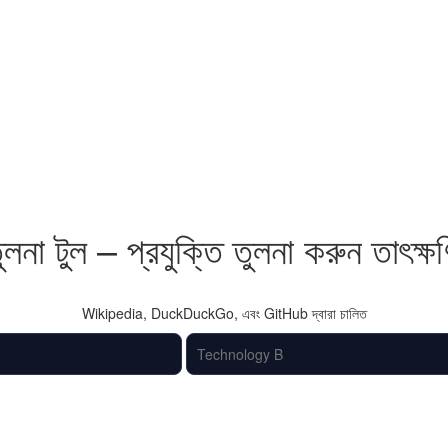
 তুলনা টুল – প্রযুক্তি তুলনা করুন তাৎক্
Wikipedia, DuckDuckGo, এবং GitHub দ্বারা চালিত
তুলনা করুন