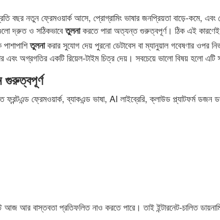
বছর নতুন ফ্রেমওয়ার্ক আসে, প্রোগ্রামিং ভাষার জনপ্রিয়তা বাড়ে‑কমে, এবং
িগুলো দ্রুত ও সঠিকভাবে
করতে পারা অত্যন্ত গুরুত্বপূর্ণ। ঠিক এই ক
তুলনা
কে পাশাপাশি
করার সুযোগ দেয় পুরনো ডেটাবেস বা ম্যানুয়াল গবেষণার
তুলনা
ার এবং অগ্রগতির একটি রিয়েল‑টাইম চিত্র দেয়। সবচেয়ে ভালো বিষয় হলো এটি 
ুত্বপূর্ণ
ে ফ্রন্টএন্ড ফ্রেমওয়ার্ক, ব্যাকএন্ড ভাষা, AI লাইব্রেরি, ক্লাউড প্ল্যাটফর্ম ডজ
্ট আজ আর বাস্তবতা প্রতিফলিত নাও করতে পারে। তাই ইন্টারনেট‑চালিত ডায়নামিক