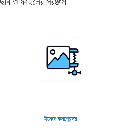
ছবি ও ফাইলের সরঞ্জাম
ইমেজ কমপ্রেসর