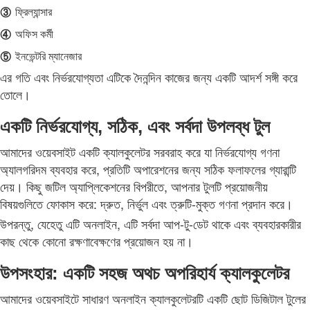
③
ফ্রিল্যান্সার
④
অফিস কর্মী
⑤
ইনভেন্টরি ম্যানেজার
এর গতি এবং নির্ভরযোগ্যতা এটিকে দৈনন্দিন কাজের জন্য একটি আদর্শ সঙ্গী করে
তোলে।
একটি নির্ভরযোগ্য, সঠিক, এবং সর্বদা উপলব্ধ টুল
আমাদের ওয়েবসাইট একটি ক্যালকুলেটর সরবরাহ করে যা নির্ভরযোগ্য গণনা
অ্যালগরিদম ব্যবহার করে, প্রতিটি অপারেশনের জন্য সঠিক ফলাফলের গ্যারান্টি
দেয়। কিছু জটিল অ্যাপ্লিকেশনের বিপরীতে, আপনার টুলটি প্রয়োজনীয়
বিষয়গুলিতে ফোকাস করে: দ্রুত, নির্ভুল এবং ত্রুটি-মুক্ত গণনা প্রদান করে।
উপরন্তু, যেহেতু এটি অনলাইন, এটি সর্বদা আপ-টু-ডেট থাকে এবং ব্যবহারকারীর
কাছ থেকে কোনো রক্ষণাবেক্ষণের প্রয়োজন হয় না।
উপসংহার: একটি সহজ অথচ অপরিহার্য ক্যালকুলেটর
আমাদের ওয়েবসাইটে সাধারণ অনলাইন ক্যালকুলেটরটি একটি ছোট ডিজিটাল টুলের