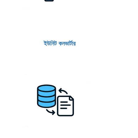
ইউনিট কনভার্টার