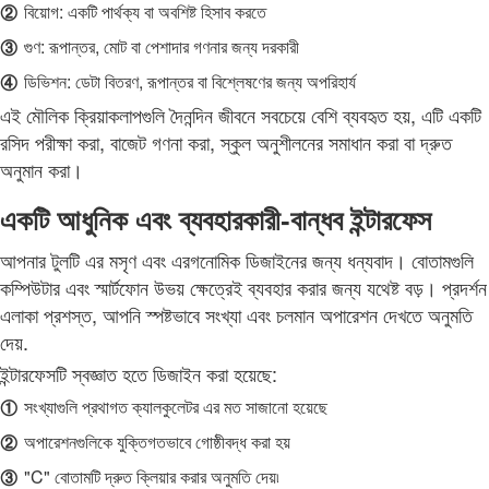
②
বিয়োগ: একটি পার্থক্য বা অবশিষ্ট হিসাব করতে
③
গুণ: রূপান্তর, মোট বা পেশাদার গণনার জন্য দরকারী
④
ডিভিশন: ডেটা বিতরণ, রূপান্তর বা বিশ্লেষণের জন্য অপরিহার্য
এই মৌলিক ক্রিয়াকলাপগুলি দৈনন্দিন জীবনে সবচেয়ে বেশি ব্যবহৃত হয়, এটি একটি
রসিদ পরীক্ষা করা, বাজেট গণনা করা, স্কুল অনুশীলনের সমাধান করা বা দ্রুত
অনুমান করা।
একটি আধুনিক এবং ব্যবহারকারী-বান্ধব ইন্টারফেস
আপনার টুলটি এর মসৃণ এবং এরগনোমিক ডিজাইনের জন্য ধন্যবাদ। বোতামগুলি
কম্পিউটার এবং স্মার্টফোন উভয় ক্ষেত্রেই ব্যবহার করার জন্য যথেষ্ট বড়। প্রদর্শন
এলাকা প্রশস্ত, আপনি স্পষ্টভাবে সংখ্যা এবং চলমান অপারেশন দেখতে অনুমতি
দেয়.
ইন্টারফেসটি স্বজ্ঞাত হতে ডিজাইন করা হয়েছে:
①
সংখ্যাগুলি প্রথাগত ক্যালকুলেটর এর মত সাজানো হয়েছে
②
অপারেশনগুলিকে যুক্তিগতভাবে গোষ্ঠীবদ্ধ করা হয়
③
"C" বোতামটি দ্রুত ক্লিয়ার করার অনুমতি দেয়৷