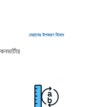
দেয়ালের উপকরণ হিসাব
কনভার্টার