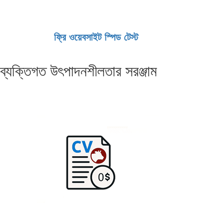
ফ্রি ওয়েবসাইট স্পিড টেস্ট
ব্যক্তিগত উৎপাদনশীলতার সরঞ্জাম