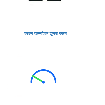
ফাইল অনলাইনে তুলনা করুন