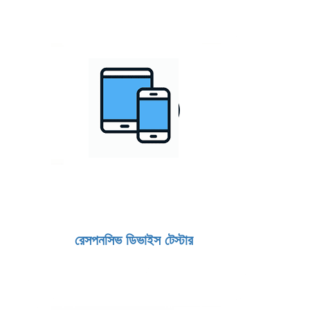
রেসপনসিভ ডিভাইস টেস্টার