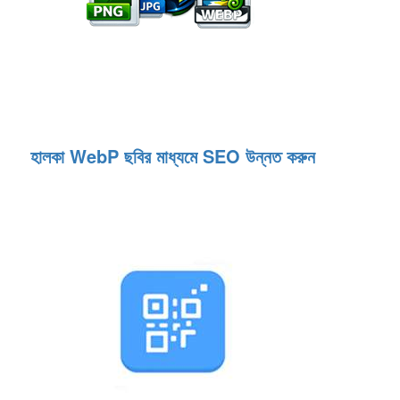
হালকা WebP ছবির মাধ্যমে SEO উন্নত করুন