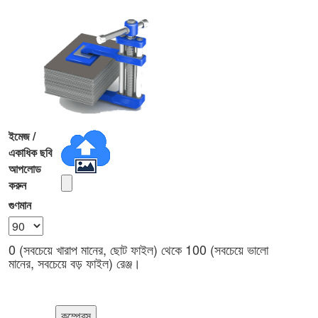
ইমেজ /
একাধিক ছবি
আপলোড
করুন
গুণমান
0 (সবচেয়ে খারাপ মানের, ছোট ফাইল) থেকে 100 (সবচেয়ে ভালো
মানের, সবচেয়ে বড় ফাইল) রেঞ্জ।
কম্প্রেস