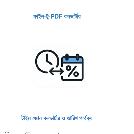
ফাইল‑টু‑PDF কনভার্টার
টাইম জোন কনভার্টার ও তারিখ পার্থক্য