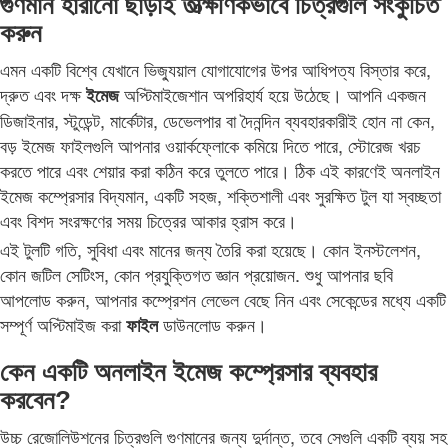
গুণমান হারানো ছাড়াই তাত্ক্ষণিকভাবে চিত্রগুলি সংকুচিত
করুন
এমন একটি বিশ্বে যেখানে ভিজ্যুয়াল যোগাযোগের উপর আধিপত্য বিস্তার করে,
দ্রুত এবং দক্ষ
অপ্টিমাইজেশান অপরিহার্য হয়ে উঠেছে। আপনি একজন
ইমেজ
ডিজাইনার, স্টুডেন্ট, মার্কেটার, ডেভেলপার বা দৈনন্দিন ব্যবহারকারীই হোন না কেন,
বড় ইমেজ ফাইলগুলি আপনার ওয়ার্কফ্লোকে কমিয়ে দিতে পারে, স্টোরেজ খরচ
করতে পারে এবং শেয়ার করা কঠিন করে তুলতে পারে। ঠিক এই কারণেই অনলাইন
ইমেজ কম্প্রেসার বিদ্যমান, একটি সহজ, শক্তিশালী এবং সুরক্ষিত টুল যা স্বচ্ছতা
এবং বিশদ সংরক্ষণের সময় চিত্রের আকার হ্রাস করে।
এই টুলটি গতি, সুবিধা এবং মানের জন্য তৈরি করা হয়েছে। কোন ইনস্টলেশন,
কোন জটিল সেটিংস, কোন প্রযুক্তিগত জ্ঞান প্রয়োজন. শুধু আপনার ছবি
আপলোড করুন, আপনার কম্প্রেশন লেভেল বেছে নিন এবং সেকেন্ডের মধ্যে একটি
সম্পূর্ণ অপ্টিমাইজ করা
ডাউনলোড করুন।
ফাইল
কেন একটি অনলাইন ইমেজ কম্প্রেসার ব্যবহার
করবেন?
উচ্চ রেজোলিউশনের চিত্রগুলি গুণমানের জন্য দুর্দান্ত, তবে সেগুলি একটি ব্যয় সহ