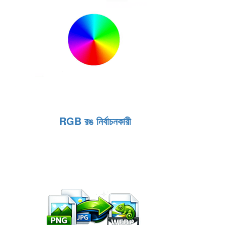
RGB রঙ নির্বাচনকারী