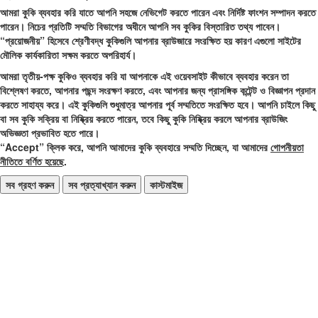
আমরা কুকি ব্যবহার করি যাতে আপনি সহজে নেভিগেট করতে পারেন এবং নির্দিষ্ট ফাংশন সম্পাদন করতে
পারেন। নিচের প্রতিটি সম্মতি বিভাগের অধীনে আপনি সব কুকির বিস্তারিত তথ্য পাবেন।
“প্রয়োজনীয়”
হিসেবে শ্রেণীবদ্ধ কুকিগুলি আপনার ব্রাউজারে সংরক্ষিত হয় কারণ এগুলো সাইটের
মৌলিক কার্যকারিতা সক্ষম করতে অপরিহার্য।
আমরা তৃতীয়‑পক্ষ কুকিও ব্যবহার করি যা আপনাকে এই ওয়েবসাইট কীভাবে ব্যবহার করেন তা
বিশ্লেষণ করতে, আপনার পছন্দ সংরক্ষণ করতে, এবং আপনার জন্য প্রাসঙ্গিক কন্টেন্ট ও বিজ্ঞাপন প্রদান
করতে সাহায্য করে। এই কুকিগুলি শুধুমাত্র আপনার পূর্ব সম্মতিতে সংরক্ষিত হবে। আপনি চাইলে কিছু
বা সব কুকি সক্রিয় বা নিষ্ক্রিয় করতে পারেন, তবে কিছু কুকি নিষ্ক্রিয় করলে আপনার ব্রাউজিং
অভিজ্ঞতা প্রভাবিত হতে পারে।
“Accept”
ক্লিক করে, আপনি আমাদের কুকি ব্যবহারে সম্মতি দিচ্ছেন, যা আমাদের
গোপনীয়তা
নীতিতে বর্ণিত হয়েছে
.
সব গ্রহণ করুন
সব প্রত্যাখ্যান করুন
কাস্টমাইজ