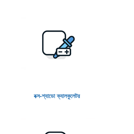
বক্স‑শ্যাডো ক্যালকুলেটর