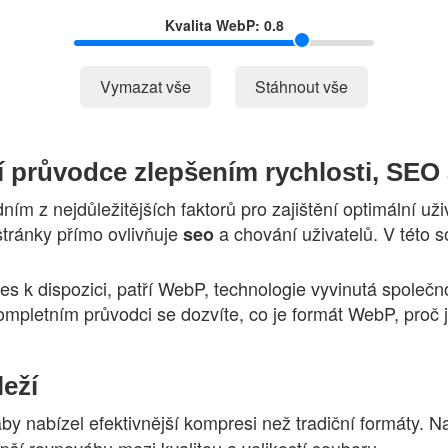
Kvalita WebP:
0.8
Vymazat vše
Stáhnout vše
 průvodce zlepšením rychlosti, SEO
ím z nejdůležitějších faktorů pro zajištění optimální u
stránky přímo ovlivňuje
a chování uživatelů. V této s
seo
es k dispozici, patří WebP, technologie vyvinutá společno
kompletním průvodci se dozvíte, co je formát WebP, proč 
eží
y nabízel efektivnější kompresi než tradiční formáty. N
ší rovnováhu mezi kvalitou a velikostí souboru.