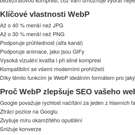
Klíčové vlastnosti WebP
Až o 40 % menší než JPG
Až o 30 % menší než PNG
Podporuje průhlednost (alfa kanál)
Podporuje animace, jako jsou GIFy
Vysoká vizuální kvalita i při silné kompresi
Kompatibilní se všemi moderními prohlížeči
Díky těmto funkcím je WebP ideálním formátem pro jakýk
Proč WebP zlepšuje SEO vašeho we
Google považuje rychlost načítání za jeden z hlavních f
Ztrácí pozice na Googlu
Zvyšuje míru okamžitého opuštění
Snižuje konverze