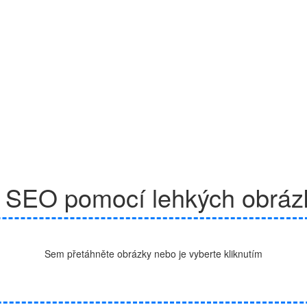
e SEO pomocí lehkých obrá
Sem přetáhněte obrázky nebo je vyberte kliknutím