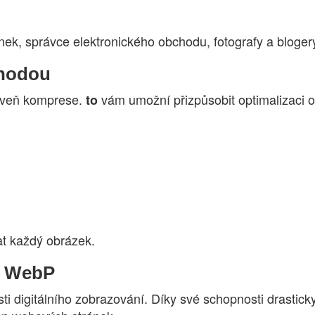
ánek, správce elektronického obchodu, fotografy a bloger
ýhodou
roveň komprese.
vám umožní přizpůsobit optimalizaci
to
at každý obrázek.
na WebP
ti digitálního zobrazování. Díky své schopnosti drasticky