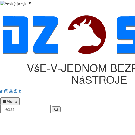
▼
VšE‑V‑JEDNOM BEZ
NáSTROJE
acebook
Twitter
Instagram
Youtube
Pinterest
tumblr
Menu