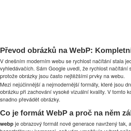
Převod obrázků na WebP: Kompletní
V dnešním moderním webu se rychlost načítání stala jedn
vyhledávačích. Sám Google uvedl, že rychlost načítání 
protože obrázky jsou často nejtěžšími prvky na webu.
Mezi nejúčinnější a nejmodernější formáty, které jsou dn
obrázku při zachování vysoké vizuální kvality. V tomto 
snadno převádět obrázky.
Co je formát WebP a proč na něm zál
je obrazový formát nové generace navržený tak, ab
webp
bezeztrátovou kompresi, což vám umožňuje vybrat nejlep