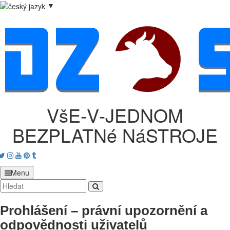
▼
VšE‑V‑JEDNOM
BEZPLATNé NáSTROJE
acebook
Twitter
Instagram
Youtube
Pinterest
tumblr
Menu
Prohlášení – právní upozornění a
odpovědnosti uživatelů