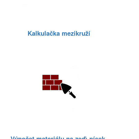
Kalkulačka mezikruží
Výpočet materiálu na zeď: písek,