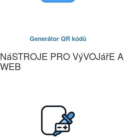
Generátor QR kódů
NáSTROJE PRO VýVOJářE A
WEB