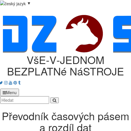
▼
VšE‑V‑JEDNOM
BEZPLATNé NáSTROJE
acebook
Twitter
Instagram
Youtube
Pinterest
tumblr
Menu
Převodník časových pásem
a rozdíl dat