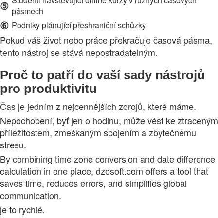
Studenti navštěvující online kurzy v různých časových
⑤
pásmech
⑥
Podniky plánující přeshraniční schůzky
Pokud váš život nebo práce překračuje časová pásma,
tento nástroj se stává nepostradatelným.
Proč to patří do vaší sady nástrojů
pro produktivitu
Čas je jedním z nejcennějších zdrojů, které máme.
Nepochopení, byť jen o hodinu, může vést ke ztraceným
příležitostem, zmeškaným spojením a zbytečnému
stresu.
By combining time zone conversion and date difference
calculation in one place, dzosoft.com offers a tool that
saves time, reduces errors, and simplifies global
communication.
je to rychlé.