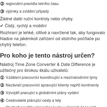
②
regionální pravidla letního času
③
výjimky a zvláštní případy
Žádné další ruční kontroly nebo chyby.
✔ Čistý, rychlý a mobilní
Rozhraní je lehké, citlivé a navržené tak, aby fungovalo
hladce na jakémkoli zařízení od stolního počítače po
chytrý telefon.
Pro koho je tento nástroj určen?
Nástroj Time Zone Converter & Date Difference je
užitečný pro širokou škálu uživatelů:
①
Vzdálení pracovníci koordinující s mezinárodními týmy
②
Nezávislí pracovníci spravující klienty napříč kontinenty
③
Vývojáři pracující s globálními plány vydání
④
Cestovatelé plánující cesty a lety