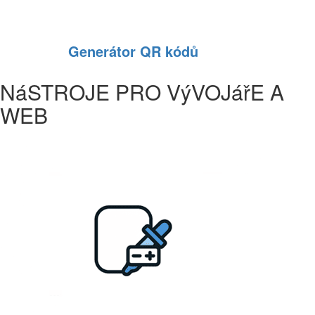
Generátor QR kódů
NáSTROJE PRO VýVOJářE A
WEB