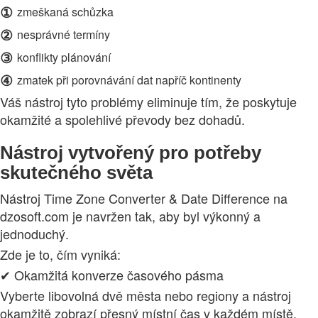
①
zmeškaná schůzka
②
nesprávné termíny
③
konflikty plánování
④
zmatek při porovnávání dat napříč kontinenty
Váš nástroj tyto problémy eliminuje tím, že poskytuje
okamžité a spolehlivé převody bez dohadů.
Nástroj vytvořený pro potřeby
skutečného světa
Nástroj Time Zone Converter & Date Difference na
dzosoft.com je navržen tak, aby byl výkonný a
jednoduchý.
Zde je to, čím vyniká:
✔ Okamžitá konverze časového pásma
Vyberte libovolná dvě města nebo regiony a nástroj
okamžitě zobrazí přesný místní čas v každém místě.