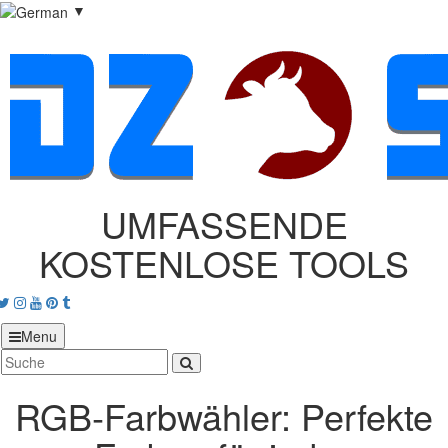
▼
UMFASSENDE
KOSTENLOSE TOOLS
acebook
Twitter
Instagram
Youtube
Pinterest
tumblr
Menu
RGB‑Farbwähler: Perfekte