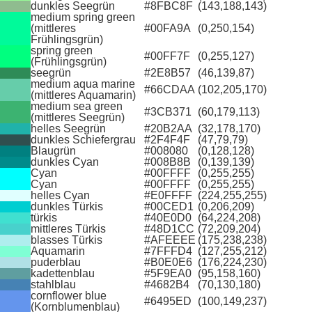
dunkles Seegrün
#8FBC8F
(143,188,143)
medium spring green
(mittleres
#00FA9A
(0,250,154)
Frühlingsgrün)
spring green
#00FF7F
(0,255,127)
(Frühlingsgrün)
seegrün
#2E8B57
(46,139,87)
medium aqua marine
#66CDAA
(102,205,170)
(mittleres Aquamarin)
medium sea green
#3CB371
(60,179,113)
(mittleres Seegrün)
helles Seegrün
#20B2AA
(32,178,170)
dunkles Schiefergrau
#2F4F4F
(47,79,79)
Blaugrün
#008080
(0,128,128)
dunkles Cyan
#008B8B
(0,139,139)
Cyan
#00FFFF
(0,255,255)
Cyan
#00FFFF
(0,255,255)
helles Cyan
#E0FFFF
(224,255,255)
dunkles Türkis
#00CED1
(0,206,209)
türkis
#40E0D0
(64,224,208)
mittleres Türkis
#48D1CC
(72,209,204)
blasses Türkis
#AFEEEE
(175,238,238)
Aquamarin
#7FFFD4
(127,255,212)
puderblau
#B0E0E6
(176,224,230)
kadettenblau
#5F9EA0
(95,158,160)
stahlblau
#4682B4
(70,130,180)
cornflower blue
#6495ED
(100,149,237)
(Kornblumenblau)