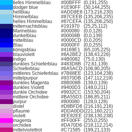
tiefes Himmelblau
#00BFFF
(0,191,255)
dodger blue
#1E90FF
(30,144,255)
hellblau
#ADD8E6
(173,216,230)
Himmelblau
#87CEEB
(135,206,235)
helles Himmelblau
#87CEFA
(135,206,250)
mitternachtsblau
#191970
(25,25,112)
Marineblau
#000080
(0,0,128)
dunkelblau
#00008B
(0,0,139)
mittelblau
#0000CD
(0,0,205)
Blau
#0000FF
(0,0,255)
königsblau
#4169E1
(65,105,225)
blauviolett
#8A2BE2
(138,43,226)
indigo
#4B0082
(75,0,130)
dunkles Schieferblau
#483D8B
(72,61,139)
Schieferblau
#6A5ACD
(106,90,205)
mittleres Schieferblau
#7B68EE
(123,104,238)
mittelpurpur
#9370DB
(147,112,219)
dunkles Magenta
#8B008B
(139,0,139)
dunkles Violett
#9400D3
(148,0,211)
dunkle Orchidee
#9932CC
(153,50,204)
mittlere Orchidee
#BA55D3
(186,85,211)
purpur
#800080
(128,0,128)
distel
#D8BFD8
(216,191,216)
pflaume
#DDA0DD
(221,160,221)
violett
#EE82EE
(238,130,238)
magenta
#FF00FF
(255,0,255)
orchidee
#DA70D6
(218,112,214)
mittelviolettrot
#C71585
(199,21,133)