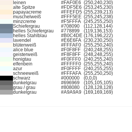
leinen
#FAF0E6
(250,240,230)
alte Spitze
#FDF5E6
(253,245,230)
papayacreme
#FFEFD5
(255,239,213)
muschelweiß
#FFF5EE
(255,245,238)
minzcreme
#F5FFFA
(245,255,250)
Schiefergrau
#708090
(112,128,144)
helles Schiefergrau
#778899
(119,136,153)
helles Stahlblau
#B0C4DE
(176,196,222)
lavendel
#E6E6FA
(230,230,250)
blütenweiß
#FFFAF0
(255,250,240)
alice blue
#F0F8FF
(240,248,255)
geisterweiß
#F8F8FF
(248,248,255)
honigtau
#F0FFF0
(240,255,240)
elfenbein
#FFFFF0
(255,255,240)
azur
#F0FFFF
(240,255,255)
schneeweiß
#FFFAFA
(255,250,250)
schwarz
#000000
(0,0,0)
dunkelgrau
#696969
(105,105,105)
grau / grau
#808080
(128,128,128)
dunkelgrau
#A9A9A9
(169,169,169)