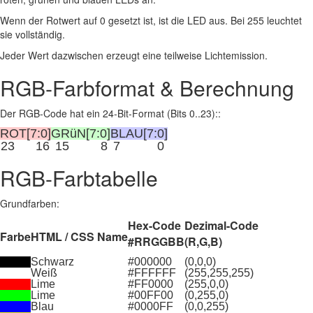
Wenn der Rotwert auf 0 gesetzt ist, ist die LED aus. Bei 255 leuchtet
sie vollständig.
Jeder Wert dazwischen erzeugt eine teilweise Lichtemission.
RGB‑Farbformat & Berechnung
Der RGB‑Code hat ein 24‑Bit‑Format (Bits 0..23)::
ROT[7:0]
GRüN[7:0]
BLAU[7:0]
23
16
15
8
7
0
RGB-Farbtabelle
Grundfarben:
Hex-Code
Dezimal-Code
Farbe
HTML / CSS Name
#RRGGBB
(R,G,B)
Schwarz
#000000
(0,0,0)
Weiß
#FFFFFF
(255,255,255)
Lime
#FF0000
(255,0,0)
Lime
#00FF00
(0,255,0)
Blau
#0000FF
(0,0,255)