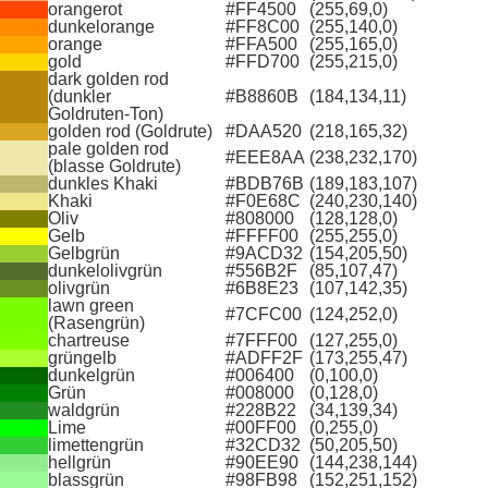
orangerot
#FF4500
(255,69,0)
dunkelorange
#FF8C00
(255,140,0)
orange
#FFA500
(255,165,0)
gold
#FFD700
(255,215,0)
dark golden rod
(dunkler
#B8860B
(184,134,11)
Goldruten‑Ton)
golden rod (Goldrute)
#DAA520
(218,165,32)
pale golden rod
#EEE8AA
(238,232,170)
(blasse Goldrute)
dunkles Khaki
#BDB76B
(189,183,107)
Khaki
#F0E68C
(240,230,140)
Oliv
#808000
(128,128,0)
Gelb
#FFFF00
(255,255,0)
Gelbgrün
#9ACD32
(154,205,50)
dunkelolivgrün
#556B2F
(85,107,47)
olivgrün
#6B8E23
(107,142,35)
lawn green
#7CFC00
(124,252,0)
(Rasengrün)
chartreuse
#7FFF00
(127,255,0)
grüngelb
#ADFF2F
(173,255,47)
dunkelgrün
#006400
(0,100,0)
Grün
#008000
(0,128,0)
waldgrün
#228B22
(34,139,34)
Lime
#00FF00
(0,255,0)
limettengrün
#32CD32
(50,205,50)
hellgrün
#90EE90
(144,238,144)
blassgrün
#98FB98
(152,251,152)