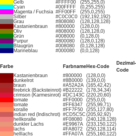
Gelb
#FFFF00
(255,255,0)
Cyan
#00FFFF
(0,255,255)
Magenta / Fuchsia
#FF00FF
(255,0,255)
Silber
#C0C0C0
(192,192,192)
Grau
#808080
(128,128,128)
Kastanienbraun
#800000
(128,0,0)
Oliv
#808000
(128,128,0)
Grün
#008000
(0,128,0)
Purpur
#800080
(128,0,128)
Blaugrün
#008080
(0,128,128)
Marineblau
#000080
(0,0,128)
Dezimal-
Farbe
Farbname
Hex-Code
Code
Kastanienbraun
#800000
(128,0,0)
dunkelrot
#8B0000
(139,0,0)
braun
#A52A2A
(165,42,42)
firebrick (Backsteinrot)
#B22222
(178,34,34)
crimson (Karmesinrot)
#DC143C
(220,20,60)
tomate
#FF0000
(255,0,0)
tomate
#FF6347
(255,99,71)
koralle
#FF7F50
(255,127,80)
indian red (Indischrot)
#CD5C5C
(205,92,92)
hellkoralle
#F08080
(240,128,128)
dunkler Lachs
#E9967A
(233,150,122)
lachs
#FA8072
(250,128,114)
helllachs
#FFA07A
(255,160,122)