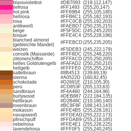
blassviolettrot
#DB7093
(219,112,147)
tiefrosa
#FF1493
(255,20,147)
hot pink
#FF69B4
(255,105,180)
hellrosa
#FFB6C1
(255,182,193)
rosa
#FFC0CB
(255,192,203)
antikweiß
#FAEBD7
(250,235,215)
beige
#F5F5DC
(245,245,220)
bisque
#FFE4C4
(255,228,196)
blanched almond
#FFEBCD
(255,235,205)
(gebleichte Mandel)
weizen
#F5DEB3
(245,222,179)
cornsilk (Maisseide)
#FFF8DC
(255,248,220)
zitronenchiffon
#FFFACD
(255,250,205)
helles Goldrutengelb
#FAFAD2
(250,250,210)
hellgelb
#FFFFE0
(255,255,224)
sattelbraun
#8B4513
(139,69,19)
sienna
#A0522D
(160,82,45)
schokolade
#D2691E
(210,105,30)
peru
#CD853F
(205,133,63)
sandbraun
#F4A460
(244,164,96)
burlywood
#DEB887
(222,184,135)
hellbraun
#D2B48C
(210,180,140)
rosenbraun
#BC8F8F
(188,143,143)
mokassin
#FFE4B5
(255,228,181)
navajoweiß
#FFDEAD
(255,222,173)
pfirsichpuff
#FFDAB9
(255,218,185)
nebelrosa
#FFE4E1
(255,228,225)
lavendelrosa
#FFF0F5
(255,240,245)