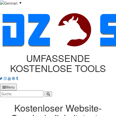
▼
UMFASSENDE
KOSTENLOSE TOOLS
acebook
Twitter
Instagram
Youtube
Pinterest
tumblr
Menu
Kostenloser Website-