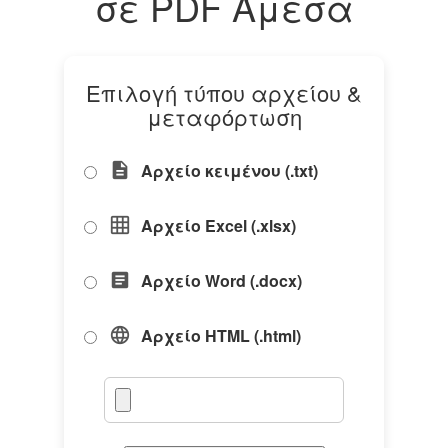
σε PDF Άμεσα
Επιλογή τύπου αρχείου &
μεταφόρτωση
Αρχείο κειμένου (.txt)
description
Αρχείο Excel (.xlsx)
grid_on
Αρχείο Word (.docx)
article
Αρχείο HTML (.html)
language