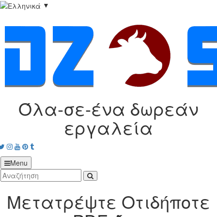
▼
Όλα‑σε‑ένα δωρεάν
εργαλεία
acebook
Twitter
Instagram
Youtube
Pinterest
tumblr
Menu
Μετατρέψτε Οτιδήποτε