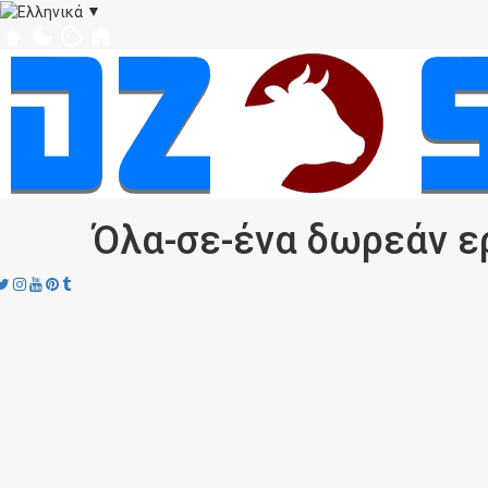
▼
Όλα‑σε‑ένα δωρεάν ε
acebook
Twitter
Instagram
Youtube
Pinterest
tumblr