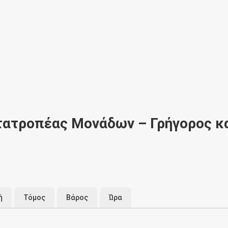
τατροπέας Μονάδων – Γρήγορος κ
ή
Τόμος
Βάρος
Ώρα