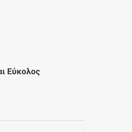
αι Εύκολος