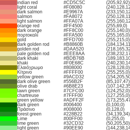
indian red
#CD5C5C
(205,92,92)
light coral
#F08080
(240,128,1
dark salmon
#E9967A
(233,150,1
salmon
#FA8072
(250,128,1
light salmon
#FFA07A
(255,160,1
orange red
#FF4500
(255,69,0)
dark orange
#FF8C00
(255,140,0)
πορτοκαλί
#FFA500
(255,165,0)
gold
#FFD700
(255,215,0)
dark golden rod
#B8860B
(184,134,11
golden rod
#DAA520
(218,165,3
pale golden rod
#EEE8AA
(238,232,1
dark khaki
#BDB76B
(189,183,1
khaki
#F0E68C
(240,230,1
Ελαιόχρωμο
#808000
(128,128,0)
Κίτρινο
#FFFF00
(255,255,0)
yellow green
#9ACD32
(154,205,5
dark olive green
#556B2F
(85,107,47)
olive drab
#6B8E23
(107,142,3
lawn green
#7CFC00
(124,252,0)
chartreuse
#7FFF00
(127,255,0)
green yellow
#ADFF2F
(173,255,4
dark green
#006400
(0,100,0)
Πράσινο
#008000
(0,128,0)
forest green
#228B22
(34,139,34)
Lime
#00FF00
(0,255,0)
lime green
#32CD32
(50,205,50)
light green
#90EE90
(144,238,1