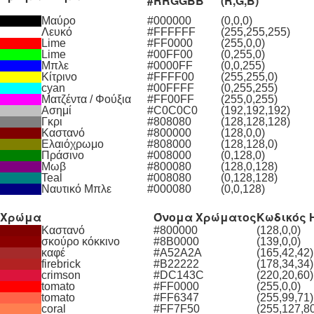
#RRGGBB
(R,G,B)
Μαύρο
#000000
(0,0,0)
Λευκό
#FFFFFF
(255,255,255)
Lime
#FF0000
(255,0,0)
Lime
#00FF00
(0,255,0)
Μπλε
#0000FF
(0,0,255)
Κίτρινο
#FFFF00
(255,255,0)
cyan
#00FFFF
(0,255,255)
Ματζέντα / Φούξια
#FF00FF
(255,0,255)
Ασημί
#C0C0C0
(192,192,192)
Γκρι
#808080
(128,128,128)
Καστανό
#800000
(128,0,0)
Ελαιόχρωμο
#808000
(128,128,0)
Πράσινο
#008000
(0,128,0)
Μωβ
#800080
(128,0,128)
Teal
#008080
(0,128,128)
Ναυτικό Μπλε
#000080
(0,0,128)
Χρώμα
Όνομα Χρώματος
Κωδικός 
Καστανό
#800000
(128,0,0)
σκούρο κόκκινο
#8B0000
(139,0,0)
καφέ
#A52A2A
(165,42,42)
firebrick
#B22222
(178,34,34)
crimson
#DC143C
(220,20,60)
tomato
#FF0000
(255,0,0)
tomato
#FF6347
(255,99,71)
coral
#FF7F50
(255,127,8