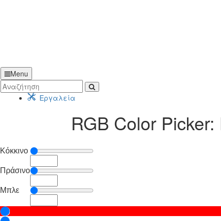
Menu
Εργαλεία
RGB Color Picke
Κόκκινο
Πράσινο
Μπλε