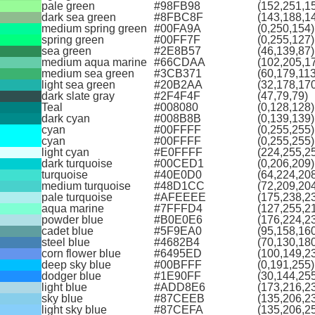
pale green
#98FB98
(152,251,1
dark sea green
#8FBC8F
(143,188,1
medium spring green
#00FA9A
(0,250,154)
spring green
#00FF7F
(0,255,127)
sea green
#2E8B57
(46,139,87)
medium aqua marine
#66CDAA
(102,205,1
medium sea green
#3CB371
(60,179,113
light sea green
#20B2AA
(32,178,17
dark slate gray
#2F4F4F
(47,79,79)
Teal
#008080
(0,128,128)
dark cyan
#008B8B
(0,139,139)
cyan
#00FFFF
(0,255,255)
cyan
#00FFFF
(0,255,255)
light cyan
#E0FFFF
(224,255,2
dark turquoise
#00CED1
(0,206,209)
turquoise
#40E0D0
(64,224,20
medium turquoise
#48D1CC
(72,209,20
pale turquoise
#AFEEEE
(175,238,2
aqua marine
#7FFFD4
(127,255,2
powder blue
#B0E0E6
(176,224,2
cadet blue
#5F9EA0
(95,158,16
steel blue
#4682B4
(70,130,18
corn flower blue
#6495ED
(100,149,2
deep sky blue
#00BFFF
(0,191,255)
dodger blue
#1E90FF
(30,144,25
light blue
#ADD8E6
(173,216,2
sky blue
#87CEEB
(135,206,2
light sky blue
#87CEFA
(135,206,2