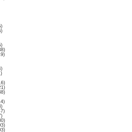
5)
6)
5)
38)
19)
4)
)
16)
21)
38)
14)
3)
47)
7)
80)
93)
03)