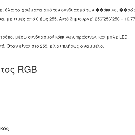
γεί όλα τα χρώματα από τον συνδυασμό των
�
�όκκινο,
�
�ράσ
ένα, με τιμές από 0 έως 255. Αυτό δημιουργεί 256*256*256 = 16
 τρόπο, μέσω συνδυασμού κόκκινων, πράσινων και μπλε LED.
ηστό. Όταν είναι στο 255, είναι πλήρως αναμμένο.
τος RGB
ικός