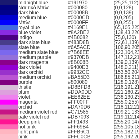
midnight blue
#191970
(25,25,112)
Ναυτικό Μπλε
#000080
(0,0,128)
dark blue
#00008B
(0,0,139)
medium blue
#0000CD
(0,0,205)
Μπλε
#0000FF
(0,0,255)
royal blue
#4169E1
(65,105,22
blue violet
#8A2BE2
(138,43,22
indigo
#4B0082
(75,0,130)
dark slate blue
#483D8B
(72,61,139)
slate blue
#6A5ACD
(106,90,20
medium slate blue
#7B68EE
(123,104,2
medium purple
#9370DB
(147,112,2
dark magenta
#8B008B
(139,0,139)
dark violet
#9400D3
(148,0,211)
dark orchid
#9932CC
(153,50,20
medium orchid
#BA55D3
(186,85,211
purple
#800080
(128,0,128)
thistle
#D8BFD8
(216,191,2
plum
#DDA0DD
(221,160,2
violet
#EE82EE
(238,130,2
magenta
#FF00FF
(255,0,255)
orchid
#DA70D6
(218,112,2
medium violet red
#C71585
(199,21,13
pale violet red
#DB7093
(219,112,1
deep pink
#FF1493
(255,20,14
hot pink
#FF69B4
(255,105,1
light pink
#FFB6C1
(255,182,1
pink
#FFC0CB
(255,192,2