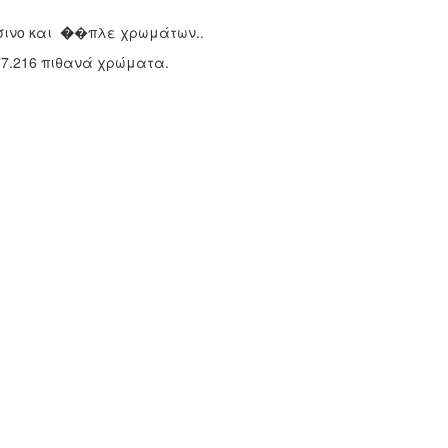
ινο και
�
�πλε χρωμάτων..
.777.216 πιθανά χρώματα.