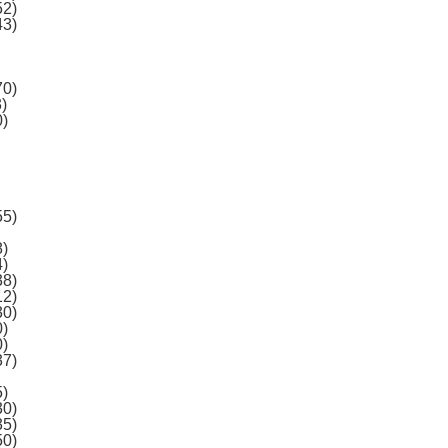
52)
43)
70)
)
0)
55)
8)
4)
38)
12)
30)
0)
0)
37)
5)
30)
35)
50)