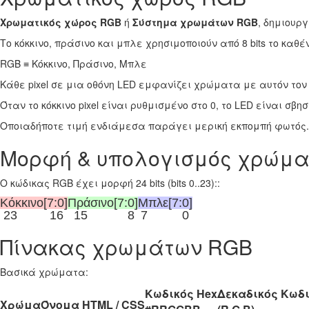
Χρωματικός χώρος RGB
ή
Σύστημα χρωμάτων RGB
, δημιουρ
Το κόκκινο, πράσινο και μπλε χρησιμοποιούν από 8 bits το καθ
RGB ≡ Κόκκινο, Πράσινο, Μπλε
Κάθε pixel σε μια οθόνη LED εμφανίζει χρώματα με αυτόν τον
Όταν το κόκκινο pixel είναι ρυθμισμένο στο 0, το LED είναι σβ
Οποιαδήποτε τιμή ενδιάμεσα παράγει μερική εκπομπή φωτός.
Μορφή & υπολογισμός χρώμα
Ο κώδικας RGB έχει μορφή 24 bits (bits 0..23)::
Κόκκινο[7:0]
Πράσινο[7:0]
Μπλε[7:0]
23
16
15
8
7
0
Πίνακας χρωμάτων RGB
Βασικά χρώματα:
Κωδικός Hex
Δεκαδικός Κωδ
Χρώμα
Όνομα HTML / CSS