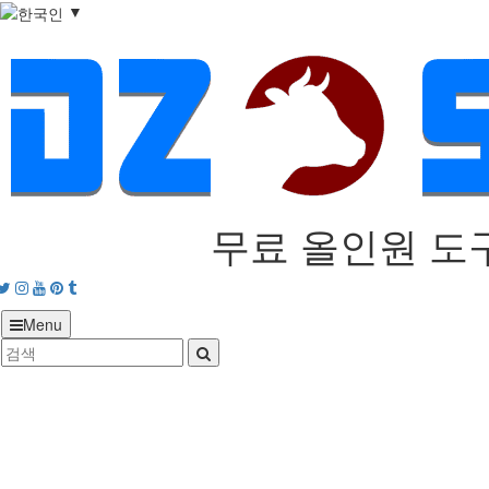
▼
무료 올인원 도
acebook
Twitter
Instagram
Youtube
Pinterest
tumblr
Menu