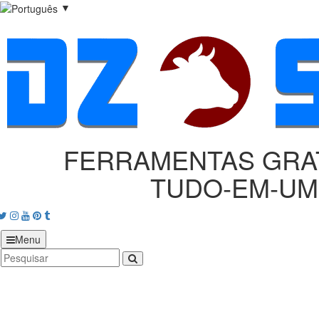
▼
FERRAMENTAS GRA
TUDO‑EM‑UM
acebook
Twitter
Instagram
Youtube
Pinterest
tumblr
Menu