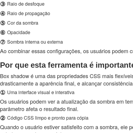
③
Raio de desfoque
④
Raio de propagação
⑤
Cor da sombra
⑥
Opacidade
⑦
Sombra interna ou externa
Ao combinar essas configurações, os usuários podem cr
Por que esta ferramenta é important
Box shadow é uma das propriedades CSS mais flexívei
drasticamente a aparência final, e alcançar consistênc
①
Uma interface visual e interativa
Os usuários podem ver a atualização da sombra em temp
parâmetro afeta o resultado final.
②
Código CSS limpo e pronto para cópia
Quando o usuário estiver satisfeito com a sombra, ele 