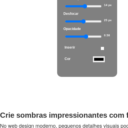
14 px
Desfocar
25 px
Opacidade
0.58
Inserir
Cor
Crie sombras impressionantes com f
No web design moderno, pequenos detalhes visuais po