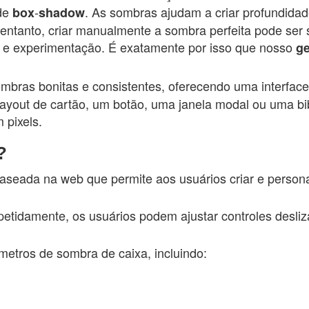
ade
‑
. As sombras ajudam a criar profundidad
box
shadow
No entanto, criar manualmente a sombra perfeita pode se
o e experimentação. É exatamente por isso que nosso
g
mbras bonitas e consistentes, oferecendo uma interface 
 layout de cartão, um botão, uma janela modal ou uma b
 pixels.
?
eada na web que permite aos usuários criar e persona
petidamente, os usuários podem ajustar controles desli
metros de sombra de caixa, incluindo: