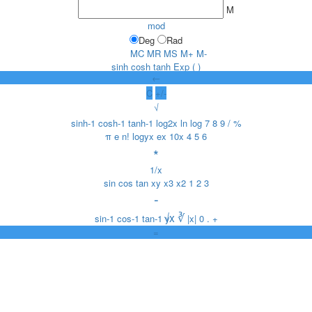
M
mod
Deg
Rad
MC
MR
MS
M+
M-
sinh
cosh
tanh
Exp
(
)
←
C
+/-
√
sinh
-1
cosh
-1
tanh
-1
log
2
x
ln
log
7
8
9
/
%
π
e
n!
log
y
x
e
x
10
x
4
5
6
*
1/x
sin
cos
tan
x
y
x
3
x
2
1
2
3
-
√x
∛
sin
-1
cos
-1
tan
-1
y
|x|
0
.
+
=