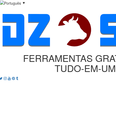
▼
FERRAMENTAS GRA
TUDO‑EM‑UM
acebook
Twitter
Instagram
Youtube
Pinterest
tumblr