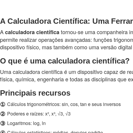
A Calculadora Científica: Uma Ferra
A
tornou-se uma companheira ind
calculadora
científica
permite realizar operações avançadas: funções trigonom
dispositivo físico, mas também como uma versão digital 
O que é uma calculadora científica?
Uma calculadora científica é um dispositivo capaz de re
física, química, engenharia e todas as disciplinas que
Principais recursos
①
Cálculos trigonométricos: sin, cos, tan e seus inversos
②
Poderes e raízes: x², x³, √3, √3
③
Logaritmos: log, ln
④
Cálculos estatísticos: médias, desvios padrão