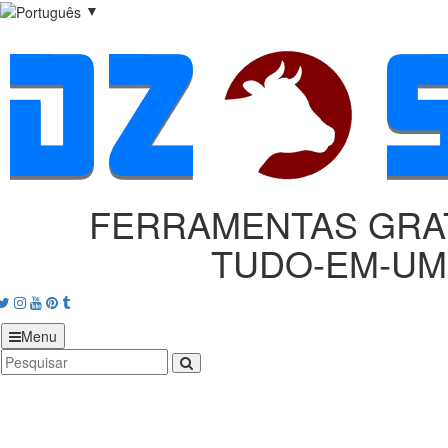
▼
FERRAMENTAS GRA
TUDO‑EM‑UM
acebook
Twitter
Instagram
Youtube
Pinterest
tumblr
Menu