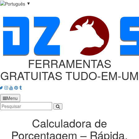
▼
FERRAMENTAS
GRATUITAS TUDO‑EM‑UM
acebook
Twitter
Instagram
Youtube
Pinterest
tumblr
Menu
Calculadora de
Porcentagem – Rápida,