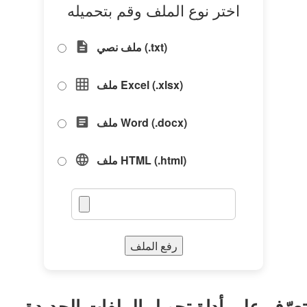
اختر نوع الملف وقم بتحميله
ملف نصي (.txt)
description
ملف Excel (.xlsx)
grid_on
ملف Word (.docx)
article
ملف HTML (.html)
language
رفع الملف
تعرّف على أداة تحويل الملفات الجديدة