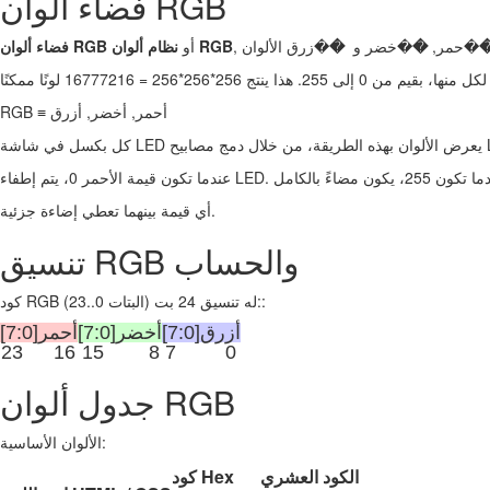
فضاء ألوان RGB
�حمر,
�
�خضر و
�
نظام ألوان RGB
أو
فضاء ألوان RGB
RGB ≡ أحمر, أخضر, أزرق
أي قيمة بينهما تعطي إضاءة جزئية.
تنسيق RGB والحساب
كود RGB له تنسيق 24 بت (البتات 0..23)::
أزرق[7:0]
أخضر[7:0]
أحمر[7:0]
23
16
15
8
7
0
جدول ألوان RGB
الألوان الأساسية:
الكود العشري
كود Hex