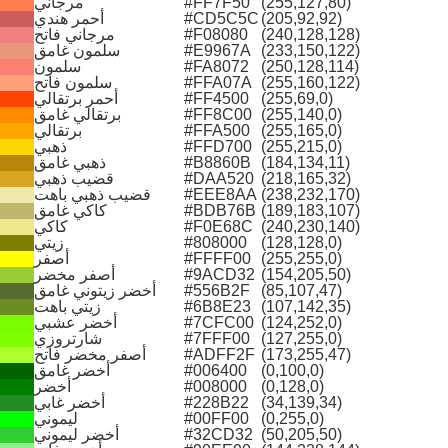
(255,127,80)
#FF7F50
مرجاني
(205,92,92)
#CD5C5C
أحمر هندي
(240,128,128)
#F08080
مرجاني فاتح
(233,150,122)
#E9967A
سلمون غامق
(250,128,114)
#FA8072
سلمون
(255,160,122)
#FFA07A
سلمون فاتح
(255,69,0)
#FF4500
أحمر برتقالي
(255,140,0)
#FF8C00
برتقالي غامق
(255,165,0)
#FFA500
برتقالي
(255,215,0)
#FFD700
ذهبي
(184,134,11)
#B8860B
ذهبي غامق
(218,165,32)
#DAA520
قضيب ذهبي
(238,232,170)
#EEE8AA
قضيب ذهبي باهت
(189,183,107)
#BDB76B
كاكي غامق
(240,230,140)
#F0E68C
كاكي
(128,128,0)
#808000
زيتي
(255,255,0)
#FFFF00
أصفر
(154,205,50)
#9ACD32
أصفر مخضر
(85,107,47)
#556B2F
أخضر زيتوني غامق
(107,142,35)
#6B8E23
زيتي باهت
(124,252,0)
#7CFC00
أخضر عشبي
(127,255,0)
#7FFF00
شارتروزي
(173,255,47)
#ADFF2F
أصفر مخضر فاتح
(0,100,0)
#006400
أخضر غامق
(0,128,0)
#008000
أخضر
(34,139,34)
#228B22
أخضر غابي
(0,255,0)
#00FF00
ليموني
(50,205,50)
#32CD32
أخضر ليموني