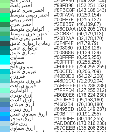
(144,238,144)
#90EE90
أخضر فاتح
(152,251,152)
#98FB98
أخضر باهت
(143,188,143)
#8FBC8F
أخضر بحري غامق
(0,250,154)
#00FA9A
أخضر ربيعي متوسط
(0,255,127)
#00FF7F
أخضر ربيعي
(46,139,87)
#2E8B57
أخضر بحري
(102,205,170)
#66CDAA
أكوامارين متوسط
(60,179,113)
#3CB371
أخضر بحري متوسط
(32,178,170)
#20B2AA
أخضر بحري فاتح
(47,79,79)
#2F4F4F
رمادي أردوازي غامق
(0,128,128)
#008080
تركوازي غامق
(0,139,139)
#008B8B
سماوي غامق
(0,255,255)
#00FFFF
سماوي
(0,255,255)
#00FFFF
سماوي
(224,255,255)
#E0FFFF
سماوي فاتح
(0,206,209)
#00CED1
فيروزي غامق
(64,224,208)
#40E0D0
فيروزي
(72,209,204)
#48D1CC
فيروزي متوسط
(175,238,238)
#AFEEEE
فيروزي باهت
(127,255,212)
#7FFFD4
أكوامارين
(176,224,230)
#B0E0E6
أزرق بودري
(95,158,160)
#5F9EA0
أزرق كاديت
(70,130,180)
#4682B4
أزرق فولاذي
(100,149,237)
#6495ED
أزرق زهري
(0,191,255)
#00BFFF
أزرق سماوي عميق
(30,144,255)
#1E90FF
أزرق دودجر
(173,216,230)
#ADD8E6
أزرق فاتح
(135,206,235)
#87CEEB
أزرق سماوي