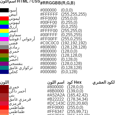
اسم HTML / CSS
اللون
#RRGGBB
(R,G,B)
(0,0,0)
#000000
أسود
(255,255,255)
#FFFFFF
أبيض
(255,0,0)
#FF0000
ليموني
(0,255,0)
#00FF00
ليموني
(0,0,255)
#0000FF
أزرق
(255,255,0)
#FFFF00
أصفر
(0,255,255)
#00FFFF
سماوي
(255,0,255)
#FF00FF
أرجواني / فوشيا
(192,192,192)
#C0C0C0
فضي
(128,128,128)
#808080
رمادي
(128,0,0)
#800000
خمري
(128,128,0)
#808000
زيتي
(0,128,0)
#008000
أخضر
(128,0,128)
#800080
بنفسجي
(0,128,128)
#008080
تركوازي غامق
(0,0,128)
#000080
كحلي
لكود العشري
كود Hex
اسم اللون
اللون
(128,0,0)
#800000
خمري
(139,0,0)
#8B0000
أحمر داكن
(165,42,42)
#A52A2A
بني
(178,34,34)
#B22222
قرمزي غامق
(220,20,60)
#DC143C
قرمزي
(255,0,0)
#FF0000
طماطمي
(255,99,71)
#FF6347
طماطمي