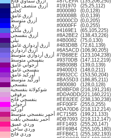
(135,206,250)
#87CEFA
أزرق سماوي فاتح
(25,25,112)
#191970
أزرق منتصف الليل
(0,0,128)
#000080
كحلي
(0,0,139)
#00008B
أزرق غامق
(0,0,205)
#0000CD
أزرق متوسط
(0,0,255)
#0000FF
أزرق
(65,105,225)
#4169E1
أزرق ملكي
(138,43,226)
#8A2BE2
أزرق بنفسجي
(75,0,130)
#4B0082
نيلي
(72,61,139)
#483D8B
أزرق أردوازي غامق
(106,90,205)
#6A5ACD
أزرق أردوازي
(123,104,238)
#7B68EE
أزرق أردوازي متوسط
(147,112,219)
#9370DB
بنفسجي متوسط
(139,0,139)
#8B008B
أرجواني غامق
(148,0,211)
#9400D3
بنفسجي غامق
(153,50,204)
#9932CC
أوركيد غامق
(186,85,211)
#BA55D3
أوركيد متوسط
(128,0,128)
#800080
بنفسجي
(216,191,216)
#D8BFD8
شوكولاتة بنفسجية
(221,160,221)
#DDA0DD
برقوقي
(238,130,238)
#EE82EE
بنفسجي فاتح
(255,0,255)
#FF00FF
أرجواني
(218,112,214)
#DA70D6
أوركيد
(199,21,133)
#C71585
أحمر بنفسجي متوسط
(219,112,147)
#DB7093
أحمر بنفسجي باهت
(255,20,147)
#FF1493
وردي عميق
(255,105,180)
#FF69B4
وردي ساخن
(255,182,193)
#FFB6C1
وردي فاتح