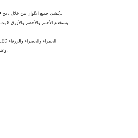
�زرق الألوان..
, يُنشئ جميع الألوان من خلال دمج
�
يستخدم الأحمر والأخضر والأزرق 8 بت لكل منها، بقيم من 0 إلى 255. هذا ينتج 256*256*256 = 16777216 لونًا ممكنًا
كل بكسل في شاشة LED يعرض الألوان بهذه الطريقة، من خلال دمج مصابيح LED الحمراء والخضراء والزرقاء.
عندما تكون قيمة الأحمر 0، يتم إطفاء LED. وعندما تكون 255، يكون مضاءً بالكامل.