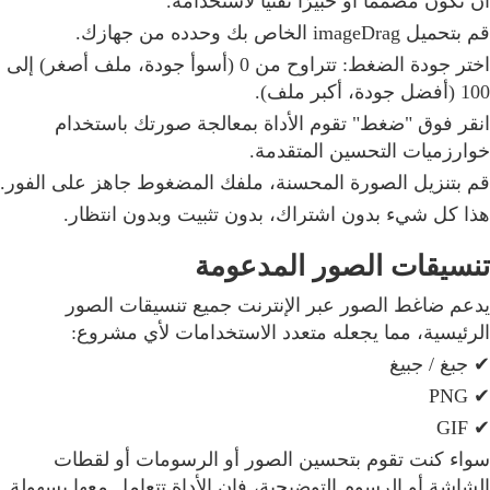
أن تكون مصممًا أو خبيرًا تقنيًا لاستخدامه.
قم بتحميل imageDrag الخاص بك وحدده من جهازك.
اختر جودة الضغط: تتراوح من 0 (أسوأ جودة، ملف أصغر) إلى
100 (أفضل جودة، أكبر ملف).
انقر فوق "ضغط" تقوم الأداة بمعالجة صورتك باستخدام
خوارزميات التحسين المتقدمة.
قم بتنزيل الصورة المحسنة، ملفك المضغوط جاهز على الفور.
هذا كل شيء بدون اشتراك، بدون تثبيت وبدون انتظار.
تنسيقات الصور المدعومة
يدعم ضاغط الصور عبر الإنترنت جميع تنسيقات الصور
الرئيسية، مما يجعله متعدد الاستخدامات لأي مشروع:
✔ جبغ / جبيغ
✔ PNG
✔ GIF
سواء كنت تقوم بتحسين الصور أو الرسومات أو لقطات
الشاشة أو الرسوم التوضيحية، فإن الأداة تتعامل معها بسهولة.