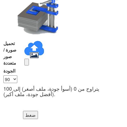
تحميل
صورة /
صور
متعددة
الجودة
يتراوح من 0 (أسوأ جودة، ملف أصغر) إلى 100
(أفضل جودة، ملف أكبر).
ضغط