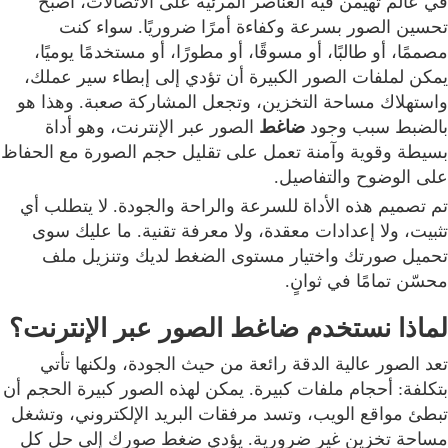
في عالم تهيمن فيه العناصر المرئية على الاتصالات، أصبح
تحسين الصور بسرعة وكفاءة أمرًا ضروريًا. سواء كنت
مصممًا، أو طالبًا، أو مسوقًا، أو مطورًا، أو مستخدمًا يوميًا،
يمكن لملفات الصور الكبيرة أن تؤدي إلى إبطاء سير عملك،
واستهلاك مساحة التخزين، وتجعل المشاركة صعبة. وهذا هو
بالضبط سبب وجود
ضاغط
الصور عبر الإنترنت، وهو أداة
بسيطة وقوية وآمنة تعمل على تقليل حجم الصورة مع الحفاظ
على الوضوح والتفاصيل.
تم تصميم هذه الأداة للسرعة والراحة والجودة. لا يتطلب أي
تثبيت، ولا إعدادات معقدة، ولا معرفة تقنية. ما عليك سوى
تحميل صورتك واختيار مستوى الضغط لديك وتنزيل ملف
محسّن تمامًا في ثوانٍ.
لماذا نستخدم ضاغط الصور عبر الإنترنت؟
تعد الصور عالية الدقة رائعة من حيث الجودة، ولكنها تأتي
بتكلفة: أحجام ملفات كبيرة. يمكن لهذه الصور كبيرة الحجم أن
تبطئ مواقع الويب، وتسد مرفقات البريد الإلكتروني، وتشغل
مساحة تخزين غير ضرورية. يؤدي ضغط صورك إلى حل كل