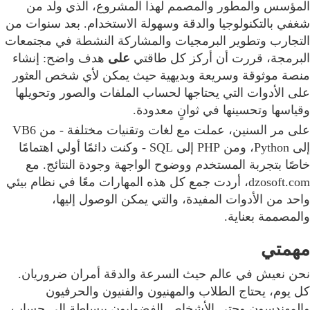
المؤسس والمطور والمصمم لهذا المشروع، الذي ولد من
شغفي بالتكنولوجيا والدقة وسهولة الاستخدام. بعد سنوات من
التجارب وتطوير البرمجيات والمشاركة النشطة في مجتمعات
البرمجة، قررت أن أركز كل طاقتي
على
هدف واضح: إنشاء
منصة موثوقة وسريعة وبديهية حيث يمكن لأي شخص العثور
على الأدوات التي يحتاجها لحساب الملفات والصور وتحويلها
وقياسها وتحسينها في ثوانٍ معدودة.
على مر السنين، عملت مع لغات وتقنيات مختلفة - من VB6
إلى Python، ومن PHP إلى SQL - وكنت دائمًا أولي اهتمامًا
خاصًا بتجربة المستخدم ووضوح الواجهة وجودة النتائج. مع
dzosoft.com، أردت جمع كل هذه المهارات معًا في نظام بيئي
واحد من الأدوات المفيدة، والتي يمكن الوصول إليها،
والمصممة بعناية.
مهمتي
نحن نعيش في عالم حيث السرعة والدقة أمران ضروريان.
كل يوم، يحتاج الطلاب والمهنيون والفنيون والحرفيون
والمهندسون وحتى الأشخاص الفضوليون ببساطة إلى حساب