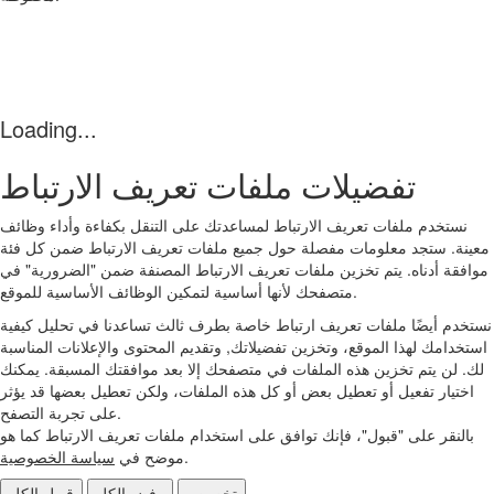
Loading...
تفضيلات ملفات تعريف الارتباط
نستخدم ملفات تعريف الارتباط لمساعدتك على التنقل بكفاءة وأداء وظائف
معينة. ستجد معلومات مفصلة حول جميع ملفات تعريف الارتباط ضمن كل فئة
موافقة أدناه. يتم تخزين ملفات تعريف الارتباط المصنفة ضمن "الضرورية" في
متصفحك لأنها أساسية لتمكين الوظائف الأساسية للموقع.
نستخدم أيضًا ملفات تعريف ارتباط خاصة بطرف ثالث تساعدنا في تحليل كيفية
استخدامك لهذا الموقع، وتخزين تفضيلاتك, وتقديم المحتوى والإعلانات المناسبة
لك. لن يتم تخزين هذه الملفات في متصفحك إلا بعد موافقتك المسبقة. يمكنك
اختيار تفعيل أو تعطيل بعض أو كل هذه الملفات، ولكن تعطيل بعضها قد يؤثر
على تجربة التصفح.
بالنقر على "قبول"، فإنك توافق على استخدام ملفات تعريف الارتباط كما هو
.
موضح في
سياسة الخصوصية
تخصيص
رفض الكل
قبول الكل