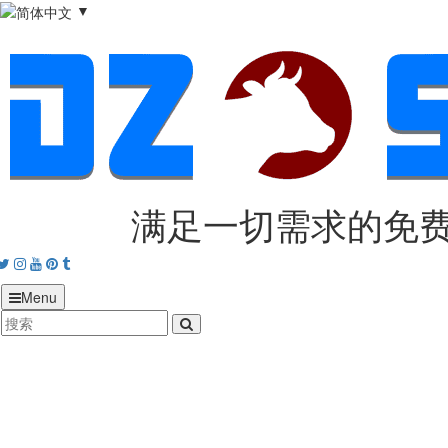
▼
满足一切需求的免
acebook
Twitter
Instagram
Youtube
Pinterest
tumblr
Menu