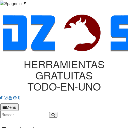
▼
HERRAMIENTAS
GRATUITAS
TODO‑EN‑UNO
acebook
Twitter
Instagram
Youtube
Pinterest
tumblr
Menu