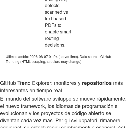
detects
scanned vs
text-based
PDFs to
enable smart
routing
decisions.
Último cambio: 2026-08-07 01:24 (server time). Data source: GitHub
Trending (HTML scraping, structure may change).
GitHub Tr
d Explorer: monitores y
más
en
repositorios
interesantes en tiempo real
El mundo
l software sviluppo se mueve rápidamente:
de
el nuevo framework, los idiomas de programación si
evolucionan y los proyectos de código abierto se
diventan cada vez más. Per gli sviluppatori, rimanere
aggiornati su estosti rapidi cambiamenti è esencial. Así