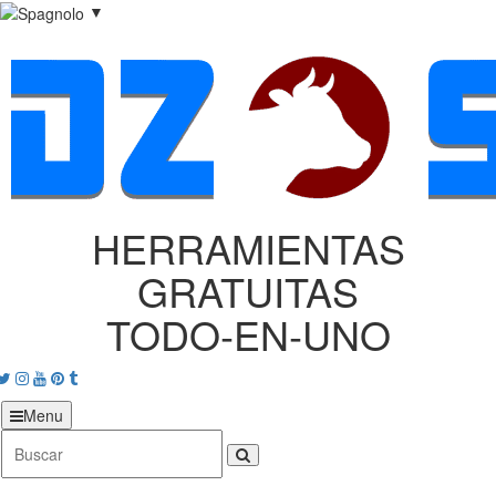
▼
HERRAMIENTAS
GRATUITAS
TODO‑EN‑UNO
acebook
Twitter
Instagram
Youtube
Pinterest
tumblr
Menu