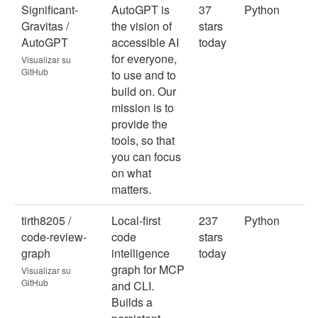
Significant-
AutoGPT is
37
Python
Gravitas /
the vision of
stars
AutoGPT
accessible AI
today
for everyone,
Visualizar su
GitHub
to use and to
build on. Our
mission is to
provide the
tools, so that
you can focus
on what
matters.
tirth8205 /
Local-first
237
Python
code-review-
code
stars
graph
intelligence
today
graph for MCP
Visualizar su
GitHub
and CLI.
Builds a