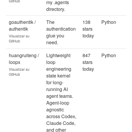
GitHub
my .agents
directory.
goauthentik /
The
138
Python
authentik
authentication
stars
glue you
today
Visualizar su
GitHub
need.
huangruiteng /
Lightweight
847
Python
loopx
loop
stars
engineering
today
Visualizar su
GitHub
state kernel
for long-
running AI
agent teams.
Agent-loop
agnostic
across Codex,
Claude Code,
and other