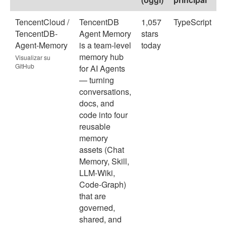
TencentCloud /
TencentDB
1,057
TypeScript
TencentDB-
Agent Memory
stars
Agent-Memory
is a team-level
today
memory hub
Visualizar su
GitHub
for AI Agents
— turning
conversations,
docs, and
code into four
reusable
memory
assets (Chat
Memory, Skill,
LLM-Wiki,
Code-Graph)
that are
governed,
shared, and