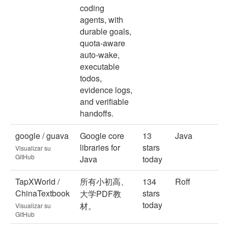
coding
agents, with
durable goals,
quota-aware
auto-wake,
executable
todos,
evidence logs,
and verifiable
handoffs.
google / guava
Google core
13
Java
libraries for
stars
Visualizar su
GitHub
Java
today
TapXWorld /
所有小初高、
134
Roff
ChinaTextbook
stars
大学PDF教
today
材。
Visualizar su
GitHub