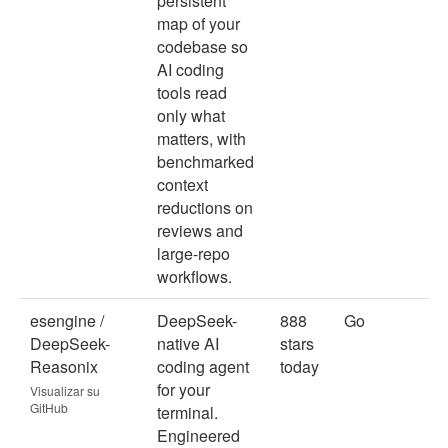
persistent
map of your
codebase so
AI coding
tools read
only what
matters, with
benchmarked
context
reductions on
reviews and
large-repo
workflows.
esengine /
DeepSeek-
888
Go
DeepSeek-
native AI
stars
Reasonix
coding agent
today
for your
Visualizar su
GitHub
terminal.
Engineered