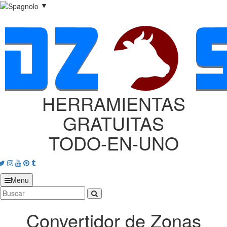
▼
HERRAMIENTAS
GRATUITAS
TODO‑EN‑UNO
acebook
Twitter
Instagram
Youtube
Pinterest
tumblr
Menu
Convertidor de Zonas