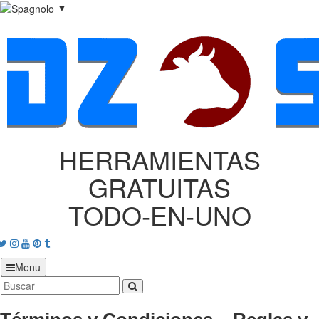
▼
HERRAMIENTAS
GRATUITAS
TODO‑EN‑UNO
acebook
Twitter
Instagram
Youtube
Pinterest
tumblr
Menu