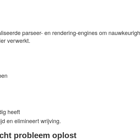
liseerde parseer- en rendering-engines om nauwkeurighe
er verwerkt.
ben
ig heeft
d en elimineert wrijving.
cht probleem oplost