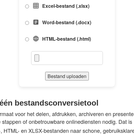
Excel-bestand (.xlsx)
grid_on
Word-bestand (.docx)
article
HTML-bestand (.html)
language
Bestand uploaden
-één bestandsconversietool
ormaat voor het delen, afdrukken, archiveren en present
tappen of onbetrouwbare onlinediensten nodig. Dat is p
-, HTML- en XLSX-bestanden naar schone, gebruiksklare 