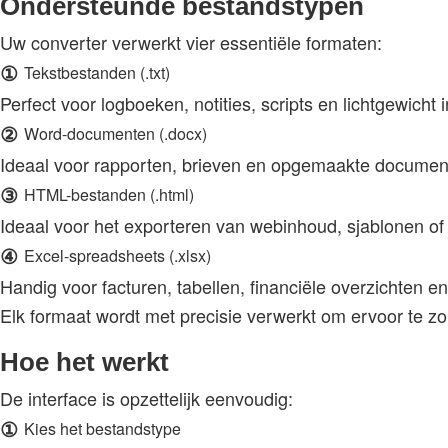
Ondersteunde bestandstypen
Uw converter verwerkt vier essentiële formaten:
①
Tekstbestanden (.txt)
Perfect voor logboeken, notities, scripts en lichtgewicht 
②
Word-documenten (.docx)
Ideaal voor rapporten, brieven en opgemaakte documen
③
HTML-bestanden (.html)
Ideaal voor het exporteren van webinhoud, sjablonen of
④
Excel-spreadsheets (.xlsx)
Handig voor facturen, tabellen, financiële overzichten 
Elk formaat wordt met precisie verwerkt om ervoor te zor
Hoe het werkt
De interface is opzettelijk eenvoudig:
①
Kies het bestandstype