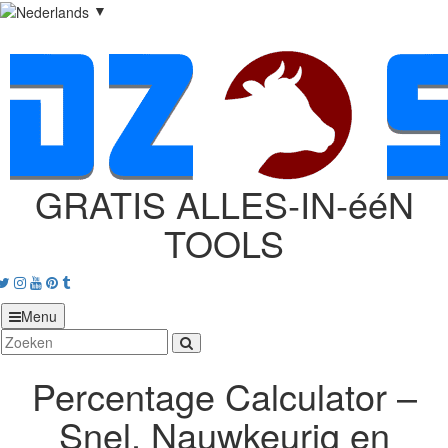
▼
GRATIS ALLES‑IN‑ééN
TOOLS
acebook
Twitter
Instagram
Youtube
Pinterest
tumblr
Menu
Percentage Calculator –
Snel, Nauwkeurig en