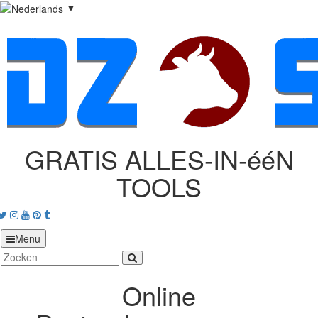
▼
GRATIS ALLES‑IN‑ééN
TOOLS
acebook
Twitter
Instagram
Youtube
Pinterest
tumblr
Menu
Online