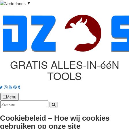
▼
GRATIS ALLES‑IN‑ééN
TOOLS
acebook
Twitter
Instagram
Youtube
Pinterest
tumblr
Menu
Cookiebeleid – Hoe wij cookies
gebruiken op onze site