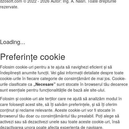
dzosoft.com © 2022 - 2026 Autor: Ing. A. Nasri. Toate drepturile
rezervate.
Loading...
Preferințe cookie
Folosim cookie-uri pentru a te ajuta să navighezi eficient și să
îndeplinești anumite funcții. Vei găsi informații detaliate despre toate
cookie-urile în fiecare categorie de consimțământ de mai jos. Cookie-
urile clasificate ca
„Necesare”
sunt stocate în browserul tău deoarece
sunt esențiale pentru funcționalitățile de bază ale site‑ului.
Folosim și cookie-uri ale terților care ne ajută să analizăm modul în
care folosești acest site, să îți salvăm preferințele, și să îți oferim
conținut și reclame relevante. Aceste cookie-uri vor fi stocate în
browserul tău doar cu consimțământul tău prealabil. Poți alege să
activezi sau să dezactivezi unele sau toate aceste cookie-uri, însă
dezactivarea unora poate afecta experiența de navigare.