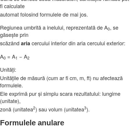
fi calculate
automat folosind formulele de mai jos.
Regiunea umbrită a inelului, reprezentată de A
, se
0
găsește prin
scăzând
cercului interior din aria cercului exterior:
aria
A
= A
− A
0
1
2
Unități:
Unitățile de măsură (cum ar fi cm, m, ft) nu afectează
formulele.
Ele exprimă pur și simplu scara rezultatului: lungime
(unitate),
2
3
zonă (unitatea
) sau volum (unitatea
).
Formulele anulare