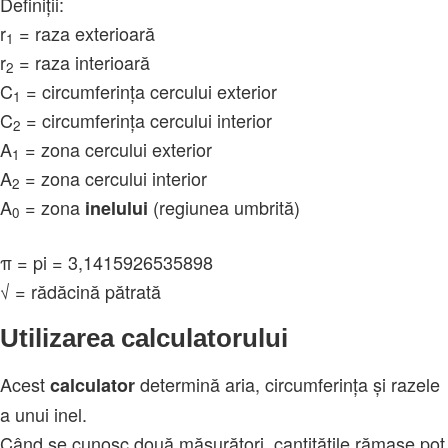
Definiții:
r
= raza exterioară
1
r
= raza interioară
2
C
= circumferința cercului exterior
1
C
= circumferința cercului interior
2
A
= zona cercului exterior
1
A
= zona cercului interior
2
A
= zona
(regiunea umbrită)
inelului
0
π
= pi = 3,1415926535898
√ = rădăcină pătrată
Utilizarea calculatorului
Acest
determină aria, circumferința și razele
calculator
a unui inel.
Când se cunosc două măsurători, cantitățile rămase pot