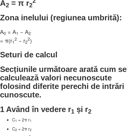
2
A
=
π
r
2
2
Zona inelului (regiunea umbrită):
A
= A
− A
0
1
2
2
2
=
π
(r
− r
)
1
2
Seturi de calcul
Secțiunile următoare arată cum se
calculează valori necunoscute
folosind diferite perechi de intrări
cunoscute.
1 Având în vedere r
și r
1
2
C
= 2
π
r
1
1
C
= 2
π
r
2
2