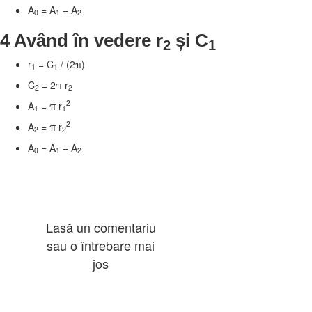
A
= A
− A
0
1
2
4 Având în vedere r
și C
2
1
r
= C
/ (2
π
)
1
1
C
= 2
π
r
2
2
2
A
=
π
r
1
1
2
A
=
π
r
2
2
A
= A
− A
0
1
2
Lasă un comentariu
sau o întrebare mai
jos