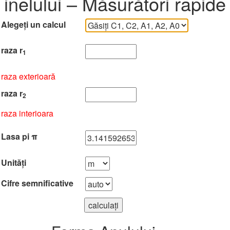
inelului – Măsurători rapide
Alegeți un calcul
raza r
1
raza exterioară
raza r
2
raza interioara
Lasa pi π
Unități
Cifre semnificative
calculați