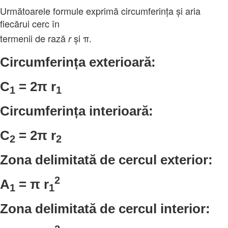
Următoarele formule exprimă circumferința și aria
fiecărui cerc în
termenii de rază
și
π
.
r
Circumferința exterioară:
C
= 2
π
r
1
1
Circumferința interioară:
C
= 2
π
r
2
2
Zona delimitată de cercul exterior:
2
A
=
π
r
1
1
Zona delimitată de cercul interior: