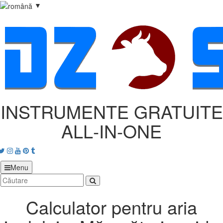
▼
INSTRUMENTE GRATUITE
ALL‑IN‑ONE
acebook
Twitter
Instagram
Youtube
Pinterest
tumblr
Menu
Calculator pentru aria