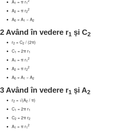
2
A
=
π
r
1
1
2
A
=
π
r
2
2
A
= A
− A
0
1
2
2 Având în vedere r
și C
1
2
r
= C
/ (2
π
)
2
2
C
= 2
π
r
1
1
2
A
=
π
r
1
1
2
A
=
π
r
2
2
A
= A
− A
0
1
2
3 Având în vedere r
și A
1
2
r
= √(A
/
π
)
2
2
C
= 2
π
r
1
1
C
= 2
π
r
2
2
2
A
=
π
r
1
1