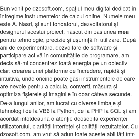
Bun venit pe dzosoft.com, spațiul meu digital dedicat în
întregime instrumentelor de calcul online. Numele meu
este A. Nasri, și sunt fondatorul, dezvoltatorul și
designerul acestui proiect, născut din pasiunea
mea
pentru tehnologie, precizie și ușurință în utilizare. După
ani de experimentare, dezvoltare de software și
participare activă în comunitățile de programare, am
decis să-mi concentrez toată energia pe un obiectiv
clar: crearea unei platforme de încredere, rapidă și
intuitivă, unde oricine poate găsi instrumentele de care
are nevoie pentru a calcula, converti, măsura și
optimiza fișierele și imaginile în doar câteva secunde.
De-a lungul anilor, am lucrat cu diverse limbaje și
tehnologii de la VB6 la Python, de la PHP la SQL și am
acordat întotdeauna o atenție deosebită experienței
utilizatorului, clarității interfeței și calității rezultatelor. Cu
dzosoft.com, am vrut să adun toate aceste abilități într-