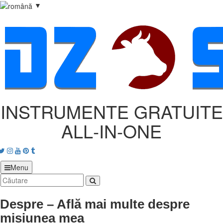
▼
INSTRUMENTE GRATUITE
ALL‑IN‑ONE
acebook
Twitter
Instagram
Youtube
Pinterest
tumblr
Menu
Despre – Află mai multe despre
misiunea mea