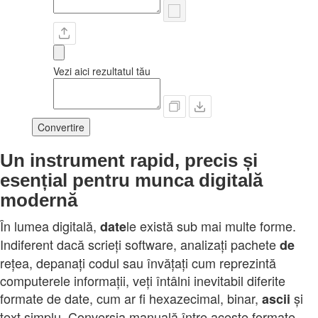
Vezi aici rezultatul tău
Convertire
Un instrument rapid, precis și
esențial pentru munca digitală
modernă
În lumea digitală,
le există sub mai multe forme.
date
Indiferent dacă scrieți software, analizați pachete
de
rețea, depanați codul sau învățați cum reprezintă
computerele informații, veți întâlni inevitabil diferite
formate de date, cum ar fi hexazecimal, binar,
și
ascii
text simplu. Conversia manuală între aceste formate