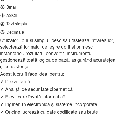
②
Binar
③
ASCII
④
Text simplu
⑤
Decimală
Utilizatorii pur și simplu lipesc sau tastează intrarea lor,
selectează formatul de ieșire dorit și primesc
instantaneu rezultatul convertit. Instrumentul
gestionează toată logica de bază, asigurând acuratețea
și consistența.
Acest lucru îl face ideal pentru:
✔ Dezvoltatori
✔ Analiști de securitate cibernetică
✔ Elevii care învață informatică
✔ Ingineri în electronică și sisteme încorporate
✔ Oricine lucrează cu date codificate sau brute