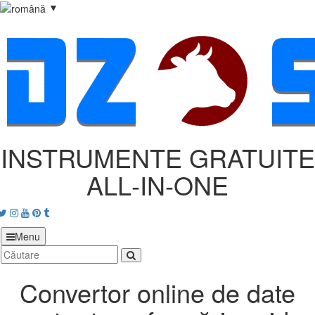
▼
INSTRUMENTE GRATUITE
ALL‑IN‑ONE
acebook
Twitter
Instagram
Youtube
Pinterest
tumblr
Menu
Convertor online de date