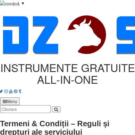
▼
INSTRUMENTE GRATUITE
ALL‑IN‑ONE
acebook
Twitter
Instagram
Youtube
Pinterest
tumblr
Menu
Termeni & Condiții – Reguli și
drepturi ale serviciului