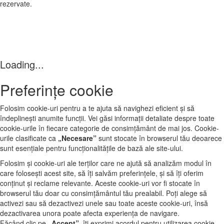
rezervate.
Loading...
Preferințe cookie
Folosim cookie-uri pentru a te ajuta să navighezi eficient și să
îndeplinești anumite funcții. Vei găsi informații detaliate despre toate
cookie-urile în fiecare categorie de consimțământ de mai jos. Cookie-
urile clasificate ca
„Necesare”
sunt stocate în browserul tău deoarece
sunt esențiale pentru funcționalitățile de bază ale site‑ului.
Folosim și cookie-uri ale terților care ne ajută să analizăm modul în
care folosești acest site, să îți salvăm preferințele, și să îți oferim
conținut și reclame relevante. Aceste cookie-uri vor fi stocate în
browserul tău doar cu consimțământul tău prealabil. Poți alege să
activezi sau să dezactivezi unele sau toate aceste cookie-uri, însă
dezactivarea unora poate afecta experiența de navigare.
Făcând clic pe
„Accept”
, îți exprimi acordul pentru utilizarea cookie-