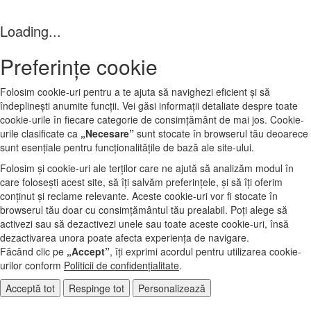
Loading...
Preferințe cookie
Folosim cookie-uri pentru a te ajuta să navighezi eficient și să
îndeplinești anumite funcții. Vei găsi informații detaliate despre toate
cookie-urile în fiecare categorie de consimțământ de mai jos. Cookie-
urile clasificate ca
„Necesare”
sunt stocate în browserul tău deoarece
sunt esențiale pentru funcționalitățile de bază ale site‑ului.
Folosim și cookie-uri ale terților care ne ajută să analizăm modul în
care folosești acest site, să îți salvăm preferințele, și să îți oferim
conținut și reclame relevante. Aceste cookie-uri vor fi stocate în
browserul tău doar cu consimțământul tău prealabil. Poți alege să
activezi sau să dezactivezi unele sau toate aceste cookie-uri, însă
dezactivarea unora poate afecta experiența de navigare.
Făcând clic pe
„Accept”
, îți exprimi acordul pentru utilizarea cookie-
urilor conform
Politicii de confidențialitate
.
Acceptă tot
Respinge tot
Personalizează