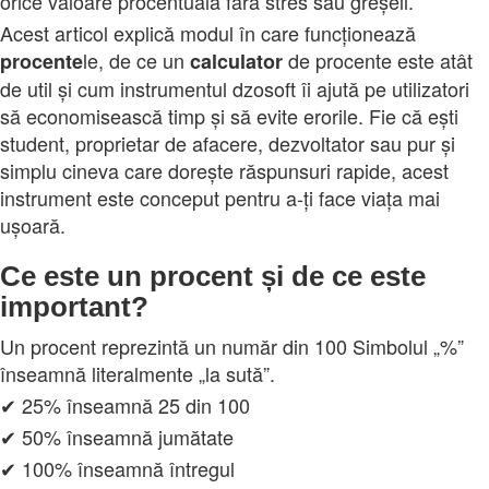
orice valoare procentuală fără stres sau greșeli.
Acest articol explică modul în care funcționează
le, de ce un
de procente este atât
procente
calculator
de util și cum instrumentul dzosoft îi ajută pe utilizatori
să economisească timp și să evite erorile. Fie că ești
student, proprietar de afacere, dezvoltator sau pur și
simplu cineva care dorește răspunsuri rapide, acest
instrument este conceput pentru a‑ți face viața mai
ușoară.
Ce este un procent și de ce este
important?
Un procent reprezintă un număr din 100 Simbolul „%”
înseamnă literalmente „la sută”.
✔ 25% înseamnă 25 din 100
✔ 50% înseamnă jumătate
✔ 100% înseamnă întregul