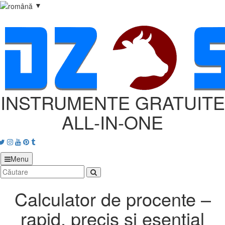
▼
INSTRUMENTE GRATUITE
ALL‑IN‑ONE
acebook
Twitter
Instagram
Youtube
Pinterest
tumblr
Menu
Calculator de procente –
rapid, precis și esențial