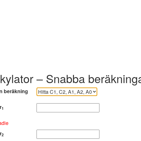
kylator – Snabba beräkning
en beräkning
r
1
radie
r
2