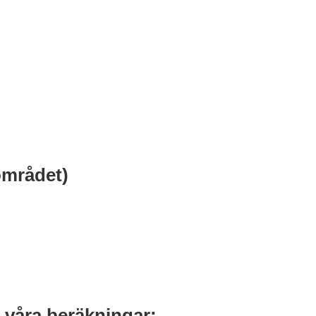
området)
 våra beräkningar: