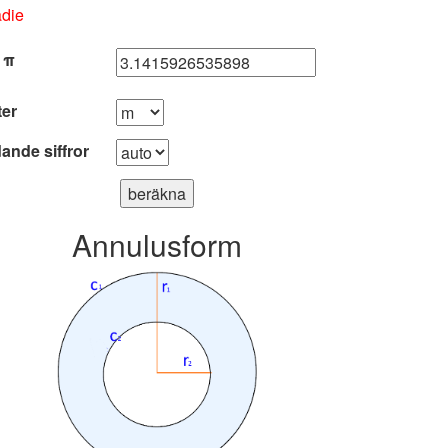
adie
 π
er
ande siffror
beräkna
Annulusform