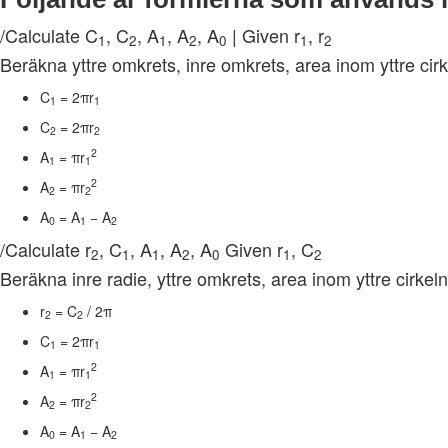
/Calculate C
, C
, A
, A
, A
| Given r
, r
1
2
1
2
0
1
2
Beräkna yttre omkrets, inre omkrets, area inom yttre cirk
C
= 2
π
r
1
1
C
= 2
π
r
2
2
2
A
=
π
r
1
1
2
A
=
π
r
2
2
A
= A
− A
0
1
2
/Calculate r
, C
, A
, A
, A
Given r
, C
2
1
1
2
0
1
2
Beräkna inre radie, yttre omkrets, area inom yttre cirkel
r
= C
/ 2
π
2
2
C
= 2
π
r
1
1
2
A
=
π
r
1
1
2
A
=
π
r
2
2
A
= A
− A
0
1
2