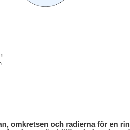
ln
n
an, omkretsen och radierna för en ri