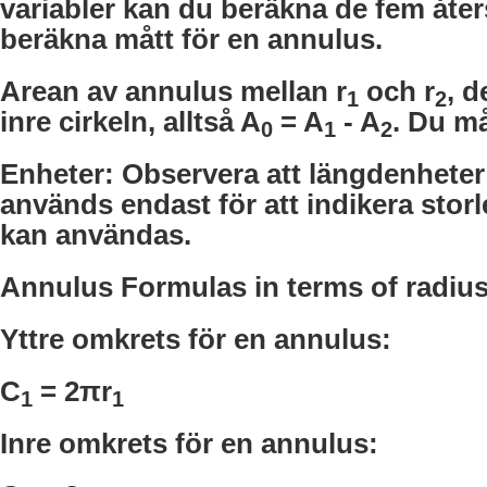
variabler kan du beräkna de fem åte
beräkna mått för en annulus.
Arean av annulus mellan r
och r
, d
1
2
inre cirkeln, alltså A
= A
- A
. Du må
0
1
2
Enheter: Observera att längdenheter 
används endast för att indikera storl
kan användas.
Annulus Formulas in terms of radiu
Yttre omkrets för en annulus:
C
= 2
π
r
1
1
Inre omkrets för en annulus: