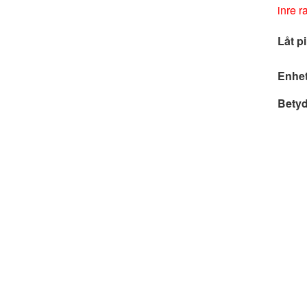
inre r
Låt pi
Enhet
Betyd