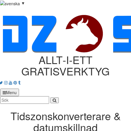
▼
ALLT‑I‑ETT
GRATISVERKTYG
acebook
Twitter
Instagram
Youtube
Pinterest
tumblr
Menu
Tidszonskonverterare &
datumskillnad